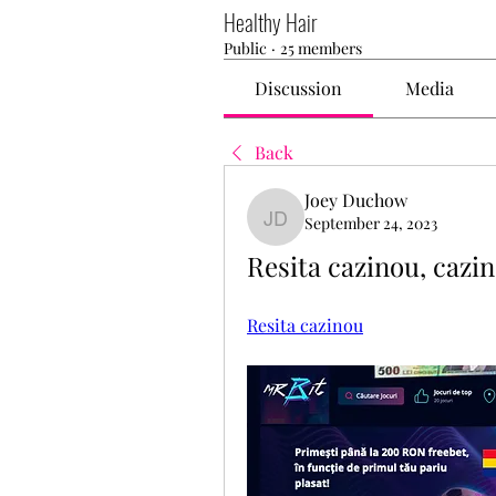
Healthy Hair
Public
·
25 members
Discussion
Media
Back
Joey Duchow
September 24, 2023
Joey Duchow
Resita cazinou, cazin
Resita cazinou