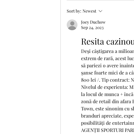
Sort by:
Newest
Joey Duchow
Sep 24, 2023
Resita cazino
Deși câștigarea a milioan
extrem de rară, acest lucr
să pariezi o avere înainte
șanse foarte mici de a câ
800 lei /. Tip contract: 
Nivelul de experienta: Mi
la locul de munca + încă
zonă de retail din afara B
Town, este sinonim cu sho
branduri apreciate, expe
posibilităţi de entertai
AGENȚII SPORTURI PARI