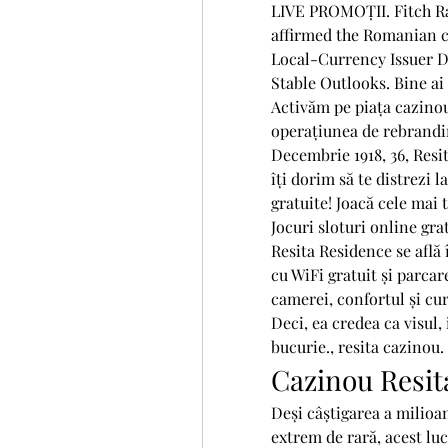
LIVE PROMOȚII. Fitch Rat
affirmed the Romanian c
Local-Currency Issuer D
Stable Outlooks. Bine ai
Activăm pe piața cazinour
operațiunea de rebranding
Decembrie 1918, 36, Resit
îți dorim să te distrezi l
gratuite! Joacă cele mai 
Jocuri sloturi online grat
Resita Residence se află 
cu WiFi gratuit și parcar
camerei, confortul și cu
Deci, ea credea ca visul,
bucurie., resita cazinou.
Cazinou Resit
Deși câștigarea a milioan
extrem de rară, acest lucr