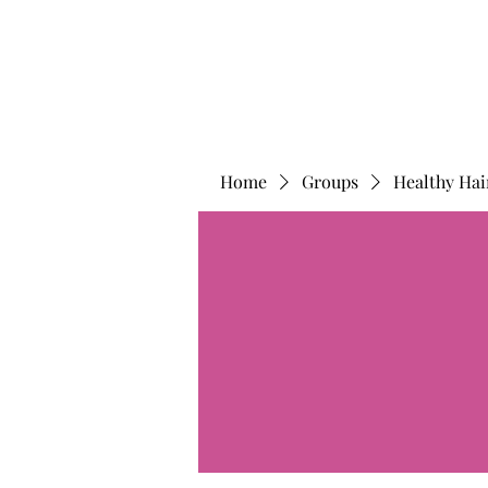
Home
Groups
Healthy Hai