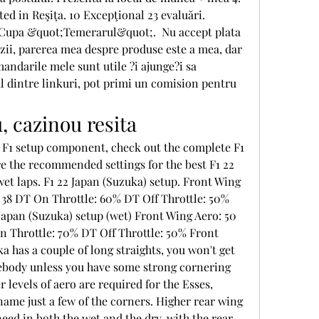
ted in Reşiţa. 10 Excepţional 23 evaluări. 
 Cupa &quot;Temerarul&quot;.  Nu accept plata 
zii, parerea mea despre produse este a mea, dar 
ndarile mele sunt utile ?i ajunge?i sa 
 dintre linkuri, pot primi un comision pentru 
, cazinou resita
h F1 setup component, check out the complete F1 
re the recommended settings for the best F1 22 
et laps. F1 22 Japan (Suzuka) setup. Front Wing 
 38 DT On Throttle: 60% DT Off Throttle: 50% 
Japan (Suzuka) setup (wet) Front Wing Aero: 50 
 Throttle: 70% DT Off Throttle: 50% Front 
 has a couple of long straights, you won't get 
ebody unless you have some strong cornering 
 levels of aero are required for the Esses, 
ame just a few of the corners. Higher rear wing 
eed in both the wet and the dry, with the rear 