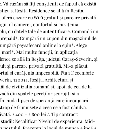
. Vă rugăm să fiți conștienți de faptul că există 
tiga s. Resita Residence se află în Reșița, 
 oferă cazare cu WiFi gratuit și parcare privată 
ign-ul camerei, confortul și curățenia 
plu, cu datele tale de autentificare. Comandă un 
prepaid*. Cumpără un cupon din magazinul de 
mpără paysafecard online la epin*. Alege 
mari*. Mai multe funcții, în aplicația 
ence se află în Reșița, județul Caraș-Severin, și 
uit și parcare privată gratuită. Mi-a plăcut 
rtul și curățenia impecabilă. Pta 1 Decembrie 
verin, 320054, Reșița. Arhitectura și 
i de civilizația romană și, apoi, de cea de la 
dă din spatele pereților scorojiți și a 
 În ciuda lipsei de speranță care înconjoară 
strop de frumusețe a ceea ce a fost cândva. 
ată. 2 400 - 2 800 lei /. Tip contract: 
studii: Necalificat Nivelul de experienta: Mid-
ea postului: Prezenta la locul de munca + încă 4. 