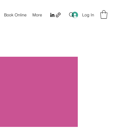
Log In
Book Online
More