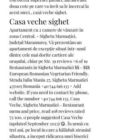
doua cote pe care va invit sa le incercai la 
acest meci., casă veche sighet.
Casa veche sighet
Apartament cu 2 camere de vânzare în 
zona Central. - Sighetu Marmației, 
Județul Maramureș. Vă prezentăm un 
apartament de excepție situat într-unul 
dintre cele mai dorite cartiere ale 
orașului, chiar pe Str. 39 reviews #6 of 19 
Restaurants in Sighetu Marmatiei $$ - $$$ 
European Romanian Vegetarian Friendly. 
Strada Iuliu Maniu 27, Sighetu Marmatiei 
437005 Romania +40 744 616 133 + Add 
website. If you need to contact by phone, 
call the number +40 744 616 133. Casa 
Veche, Sighetu Marmatiei - Restaurant 
menu and price, read 108 reviews rated 
75/100. 0 people suggested Casa Veche 
(updated September 2023) 😋. În urmă cu 
trei ani, pe locul în care a hălăduit straniul 
sihastru, a început ridicarea unei biserici 