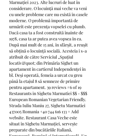
Marmației 2023. Alte lucruri de luat în 
considerare. O locuință mai veche va veni 
cu unele probleme care nu există în casele 
moderne. O problemă importantă de 
urmărit este prezența vopselei cu plumb. 
Dacă casa ta a fost construită înainte de 
1978, casa ta ar putea avea vopsea în ea. 
După mai mult de 15 ani, în sfârșit, a reușit 
să obțină o locuință socială. Acesteia i s-a 
atribuit de către Serviciul „Spațiul 
locativ&quot; din Primăria Sighet un 
apartament în cartierul Independenței în 
bl. Deși operată, femeia a urcat cu greu 
până la etajul 8 să semneze de primire 
pentru apartament. 39 reviews #6 of 19 
Restaurants in Sighetu Marmatiei $$ - $$$ 
European Romanian Vegetarian Friendly. 
Strada Iuliu Maniu 27, Sighetu Marmatiei 
437005 Romania +40 744 616 133 + Add 
website. Restaurant Casa Veche este 
situat în Sighetu Marmației, servește 
preparate din bucătăriile Italiană, 
Europeană, Română și Internațională. Un 