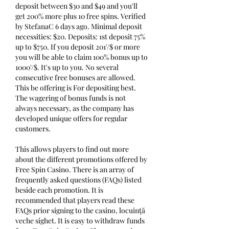
deposit between $30 and $49 and you'll 
get 200% more plus 10 free spins. Verified 
by StefanaC 6 days ago. Minimal deposit 
necessities: $20. Deposits: 1st deposit 75% 
up to $750. If you deposit 201'/$ or more 
you will be able to claim 100% bonus up to 
1000'/$. It's up to you. No several 
consecutive free bonuses are allowed. 
This be offering is For depositing best. 
The wagering of bonus funds is not 
always necessary, as the company has 
developed unique offers for regular 
customers.
This allows players to find out more 
about the different promotions offered by 
Free Spin Casino. There is an array of 
frequently asked questions (FAQs) listed 
beside each promotion. It is 
recommended that players read these 
FAQs prior signing to the casino, locuință 
veche sighet. It is easy to withdraw funds 