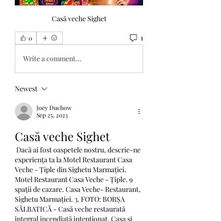
Casă veche Sighet
1
0
Write a comment...
Newest
Joey Duchow
Sep 25, 2023
Casă veche Sighet
 Dacă ai fost oaspetele nostru, descrie-ne 
experiența ta la Motel Restaurant Casa 
Veche - Țiple din Sighetu Marmației. 
Motel Restaurant Casa Veche - Țiple. 9 
spații de cazare. Casa Veche- Restaurant, 
Sighetu Marmației. 3. FOTO: BORȘA 
SĂLBATICĂ - Casă veche restaurată 
integral incendiată intenționat. Casa și 