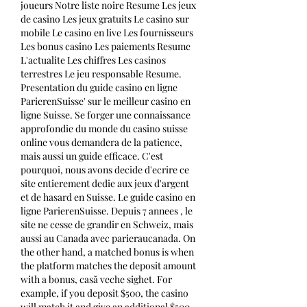
joueurs Notre liste noire Resume Les jeux 
de casino Les jeux gratuits Le casino sur 
mobile Le casino en live Les fournisseurs 
Les bonus casino Les paiements Resume 
L'actualite Les chiffres Les casinos 
terrestres Le jeu responsable Resume. 
Presentation du guide casino en ligne 
ParierenSuisse' sur le meilleur casino en 
ligne Suisse. Se forger une connaissance 
approfondie du monde du casino suisse 
online vous demandera de la patience, 
mais aussi un guide efficace. C'est 
pourquoi, nous avons decide d'ecrire ce 
site entierement dedie aux jeux d'argent 
et de hasard en Suisse. Le guide casino en 
ligne ParierenSuisse. Depuis 7 annees , le 
site ne cesse de grandir en Schweiz, mais 
aussi au Canada avec parieraucanada. On 
the other hand, a matched bonus is when 
the platform matches the deposit amount 
with a bonus, casă veche sighet. For 
example, if you deposit $500, the casino 
will match it and give an additional $500, 