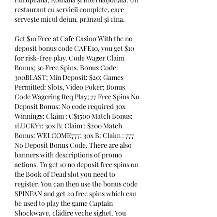
restaurant cu servicii complete, care 
servește micul dejun, prânzul și cina. 
Get $10 Free at Cafe Casino With the no 
deposit bonus code CAFE10, you get $10 
for risk-free play. Code Wager Claim 
Bonus; 30 Free Spins. Bonus Code: 
300BLAST; Min Deposit: $20; Games 
Permitted: Slots, Video Poker; Bonus 
Code Wagering Req Play; 77 Free Spins No 
Deposit Bonus: No code required 30x 
Winnings: Claim : C$1500 Match Bonus: 
1LUCKY7: 30x B: Claim : $200 Match 
Bonus: WELCOME777: 30x B: Claim : 777 
No Deposit Bonus Code. There are also 
banners with descriptions of promo 
actions. To get 10 no deposit free spins on 
the Book of Dead slot you need to 
register. You can then use the bonus code 
SPINFAN and get 20 free spins which can 
be used to play the game Captain 
Shockwave, clădire veche sighet. You 