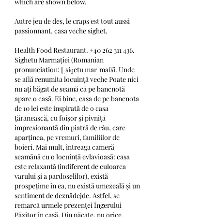
which are shown below.
Autre jeu de des, le craps est tout aussi 
passionnant, casa veche sighet.
Health Food Restaurant. +40 262 311 436. 
Sighetu Marmației (Romanian 
pronunciation: [ˌsiɡetu marˈmat͡si. Unde 
se află renumita locuință veche Poate nici 
nu ați băgat de seamă că pe bancnotă 
apare o casă. Ei bine, casa de pe bancnota 
de 10 lei este inspirată de o casa 
țărănească, cu foișor și pivniță 
impresionantă din piatră de râu, care 
aparținea, pe vremuri, familiilor de 
boieri. Mai mult, întreaga cameră 
seamănă cu o locuință evlavioasă: casa 
este relaxantă (indiferent de culoarea 
varului și a pardoselilor), există 
prospețime în ea, nu există umezeală și un 
sentiment de deznădejde. Astfel, se 
remarcă urmele prezenței Îngerului 
Păzitor în casă. Din păcate, nu orice 