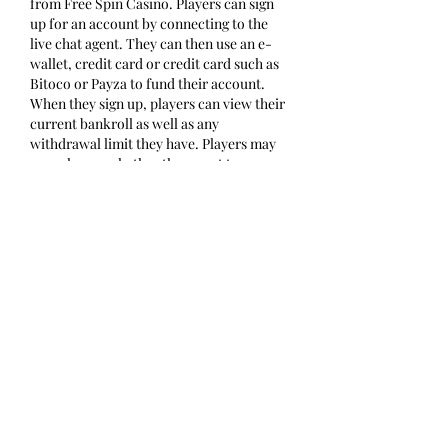
from Free Spin Casino. Players can sign 
up for an account by connecting to the 
live chat agent. They can then use an e-
wallet, credit card or credit card such as 
Bitoco or Payza to fund their account. 
When they sign up, players can view their 
current bankroll as well as any 
withdrawal limit they have. Players may 
now choose whether they want to 
withdraw funds into their own accounts, 
or use the currency provided by the 
casino online. Once the withdrawal limit 
has been reached and the player is no 
longer be able to withdraw funds from 
the casino. In addition to receiving gifts 
and promotions players can also get 
codes to download mobile applications 
on their smartphones.
This money allowed Paul Phua to go from 
being one of the top eight or so bookies in 
Malaysia to being absolutely massive. It 
ultimately became the de facto line setter 