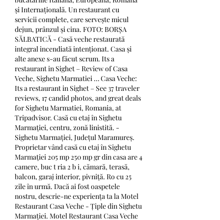
și Internațională. Un restaurant cu 
servicii complete, care servește micul 
dejun, prânzul și cina. FOTO: BORȘA 
SĂLBATICĂ - Casă veche restaurată 
integral incendiată intenționat. Casa și 
alte anexe s-au făcut scrum. Its a 
restaurant in Sighet – Review of Casa 
Veche, Sighetu Marmatiei … Casa Veche: 
Its a restaurant in Sighet – See 37 traveler 
reviews, 17 candid photos, and great deals 
for Sighetu Marmatiei, Romania, at 
Tripadvisor. Casă cu etaj în Sighetu 
Marmaţiei, centru, zonă linistită. - 
Sighetu Marmației, Județul Maramureș. 
Proprietar vând casă cu etaj în Sighetu 
Marmaţiei 205 mp 250 mp gr din casa are 4 
camere, buc t ria 2 b i, cămară, terasă, 
balcon, garaj interior, pivniţă. Ro cu 25 
zile în urmă. Dacă ai fost oaspetele 
nostru, descrie-ne experiența ta la Motel 
Restaurant Casa Veche - Țiple din Sighetu 
Marmației. Motel Restaurant Casa Veche 