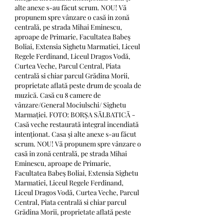
alte anexe s-au făcut scrum. NOU! Vă 
propunem spre vânzare o casă in zonă 
centrală, pe strada Mihai Eminescu, 
aproape de Primarie, Facultatea Babeș 
Boliai, Extensia Sighetu Marmatiei, Liceul 
Regele Ferdinand, Liceul Dragos Vodă, 
Curtea Veche, Parcul Central, Piata 
centrală si chiar parcul Grădina Morii, 
proprietate aflată peste drum de școala de 
muzică. Casă cu 8 camere de 
vânzare/General Mociulschi/ Sighetu 
Marmației. FOTO: BORȘA SĂLBATICĂ - 
Casă veche restaurată integral incendiată 
intenționat. Casa și alte anexe s-au făcut 
scrum. NOU! Vă propunem spre vânzare o 
casă in zonă centrală, pe strada Mihai 
Eminescu, aproape de Primarie, 
Facultatea Babeș Boliai, Extensia Sighetu 
Marmatiei, Liceul Regele Ferdinand, 
Liceul Dragos Vodă, Curtea Veche, Parcul 
Central, Piata centrală si chiar parcul 
Grădina Morii, proprietate aflată peste 