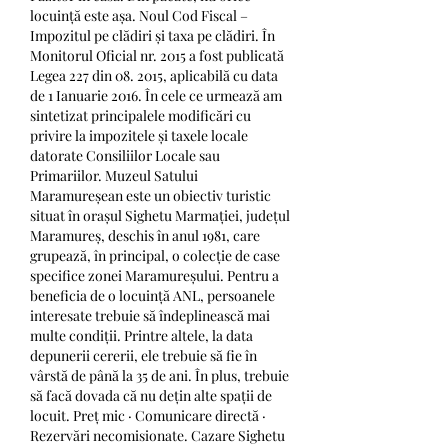
locuință este așa. Noul Cod Fiscal – 
Impozitul pe clădiri și taxa pe clădiri. În 
Monitorul Oficial nr. 2015 a fost publicată 
Legea 227 din 08. 2015, aplicabilă cu data 
de 1 Ianuarie 2016. În cele ce urmează am 
sintetizat principalele modificări cu 
privire la impozitele și taxele locale 
datorate Consiliilor Locale sau 
Primariilor. Muzeul Satului 
Maramureșean este un obiectiv turistic 
situat în orașul Sighetu Marmației, județul 
Maramureș, deschis în anul 1981, care 
grupează, în principal, o colecție de case 
specifice zonei Maramureșului. Pentru a 
beneficia de o locuință ANL, persoanele 
interesate trebuie să îndeplinească mai 
multe condiții. Printre altele, la data 
depunerii cererii, ele trebuie să fie în 
vârstă de până la 35 de ani. În plus, trebuie 
să facă dovada că nu dețin alte spații de 
locuit. Preț mic · Comunicare directă · 
Rezervări necomisionate. Cazare Sighetu 