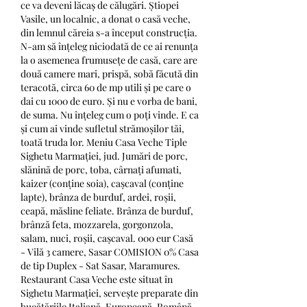
ce va deveni lăcaș de călugări. Știopei 
Vasile, un localnic, a donat o casă veche, 
din lemnul căreia s-a început construcția. 
N-am să înțeleg niciodată de ce ai renunța 
la o asemenea frumusețe de casă, care are 
două camere mari, prispă, sobă făcută din 
teracotă, circa 60 de mp utili și pe care o 
dai cu 1000 de euro. Și nu e vorba de bani, 
de suma. Nu înțeleg cum o poți vinde. E ca 
și cum ai vinde sufletul strămoșilor tăi, 
toată truda lor. Meniu Casa Veche Tiple 
Sighetu Marmației, jud. Jumări de porc, 
slănină de porc, toba, cârnați afumati, 
kaizer (conține soia), cașcaval (conține 
lapte), brânza de burduf, ardei, roșii, 
ceapă, măsline feliate. Brânza de burduf, 
brânză feta, mozzarela, gorgonzola, 
salam, nuci, roșii, cașcaval. 000 eur Casă 
- Vilă 3 camere, Sasar COMISION 0% Casa 
de tip Duplex - Sat Sasar, Maramures. 
Restaurant Casa Veche este situat în 
Sighetu Marmației, servește preparate din 
bucătăriile Italiană, Europeană, Română 