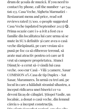
drum de școala de muzică. If you need to 
contact by phone, call the number +40 744 
616 133. Casa Veche, Sighetu Marmatiei - 
Restaurant menu and price, read 108 
reviews rated 75/100. 0 people suggested 
Casa Veche (updated September 2023) 😋. 
Prima ocazie care i s-a ivit a fost cu o 
familie din localitatea lui care urma să se 
mute în SUA definitiv și care avea o casă 
veche dărăpănată, pe care vroiau să o 
pună pe foc ca să elibereze terenul, să 
arate mai atractiv pentru cei care ar fi 
vrut să cumpere proprietatea. Atunci 
Dănuț le-a cerut să-i vândă lui casa 
veche. 000 eur Casă - Vilă 3 camere, Sasar 
COMISION 0% Casa de tip Duplex - Sat 
Sasar, Maramures. În urmă cu trei ani, pe 
locul în care a hălăduit straniul sihastru, a 
început ridicarea unei biserici ce va 
deveni lăcaș de călugări. Știopei Vasile, un 
localnic, a donat o casă veche, din lemnul 
căreia s-a început construcția. 
Din oferta Superbet pariuri, am ales alte 