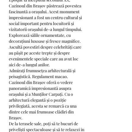
Cazinoul din Brașov păstrează povestea 
fascinantă a orașului. Acest monument 
impresionant a fost un centru cultural și 
social important pentru locuitorii și 
vizitatorii orașului de-a lungul timpului.
Explorează sălile ornamentate, cu 
decorațiuni luxoase și fresce magnifice. 
Ascultă povestiri despre celebrități care 
au pășit pe aceste trepte și despre 
evenimentele speciale care au avut loc 
aici de-a lungul anilor.
Admirați frumusețea arhitecturală și 
peisagistică. Regulament macao.
Cazinoul din Brașov oferă o vedere 
panoramică impresionantă asupra 
orașului și a Munților Carpați. Cu o 
arhitectură elegantă și o poziție 
privilegiată, acesta se remarcă ca una 
dintre cele mai frumoase clădiri din 
Brașov.
De la terasele sale, poți să te bucuri de 
priveliști spectaculoase și să te relaxezi în 