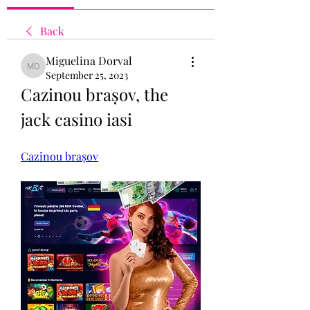
Back
Miguelina Dorval
Miguelina Dorval
September 25, 2023
Cazinou brașov, the 
jack casino iasi
Cazinou brașov