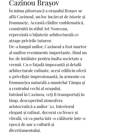
Cazinou Brașov
În inima pitorească a orașului Brașov se 
află Cazinoul, un loc încărcat de istorie și 
frumusețe. Această clădire emblematică, 
construită în stilul Art Nouveau, 
reprezintă o bijuterie arhitecturală ce 
atrage privirile tuturor.
De-a lungul anilor, Cazinoul a fost martor 
al multor evenimente importante, fiind un 
loc de întâlnire pentru înalta societate a 
vremii. Cu o fațadă impozantă și detalii 
arhitecturale rafinate, acest edificiu oferă 
o priveliște impresionantă, în armonie cu 
frumusețea naturală a muntelui Tâmpa și 
a centrului vechi al orașului.
Intrând în Cazinou, veți fi transportați în 
timp, descoperind atmosfera 
aristocratică a anilor '20. Interiorul 
elegant și rafinat, decorat cu fresce și 
vitralii, vă va purta într-o călătorie într-o 
epocă de aur a culturii și 
divertismentului.