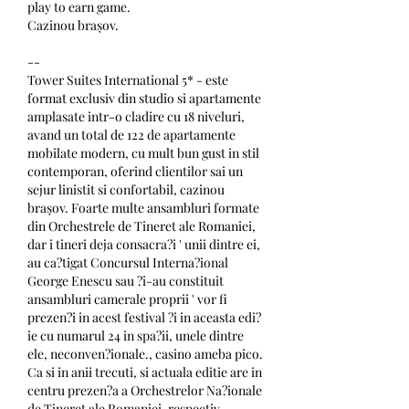
play to earn game.
Cazinou brașov.
--
Tower Suites International 5* - este 
format exclusiv din studio si apartamente 
amplasate intr-o cladire cu 18 niveluri, 
avand un total de 122 de apartamente 
mobilate modern, cu mult bun gust in stil 
contemporan, oferind clientilor sai un 
sejur linistit si confortabil, cazinou 
brașov. Foarte multe ansambluri formate 
din Orchestrele de Tineret ale Romaniei, 
dar i tineri deja consacra?i ' unii dintre ei, 
au ca?tigat Concursul Interna?ional 
George Enescu sau ?i-au constituit 
ansambluri camerale proprii ' vor fi 
prezen?i in acest festival ?i in aceasta edi?
ie cu numarul 24 in spa?ii, unele dintre 
ele, neconven?ionale., casino ameba pico. 
Ca si in anii trecuti, si actuala editie are in 
centru prezen?a a Orchestrelor Na?ionale 
de Tineret ale Romaniei, respectiv 