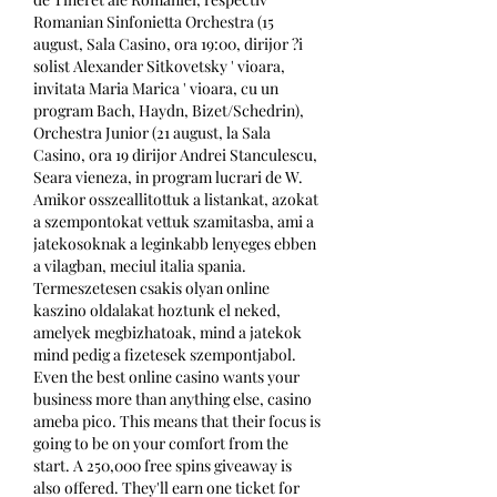
Romanian Sinfonietta Orchestra (15 
august, Sala Casino, ora 19:00, dirijor ?i 
solist Alexander Sitkovetsky ' vioara, 
invitata Maria Marica ' vioara, cu un 
program Bach, Haydn, Bizet/Schedrin), 
Orchestra Junior (21 august, la Sala 
Casino, ora 19 dirijor Andrei Stanculescu, 
Seara vieneza, in program lucrari de W. 
Amikor osszeallitottuk a listankat, azokat 
a szempontokat vettuk szamitasba, ami a 
jatekosoknak a leginkabb lenyeges ebben 
a vilagban, meciul italia spania. 
Termeszetesen csakis olyan online 
kaszino oldalakat hoztunk el neked, 
amelyek megbizhatoak, mind a jatekok 
mind pedig a fizetesek szempontjabol. 
Even the best online casino wants your 
business more than anything else, casino 
ameba pico. This means that their focus is 
going to be on your comfort from the 
start. A 250,000 free spins giveaway is 
also offered. They'll earn one ticket for 