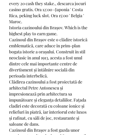
every 20 cash they stake., descarca jocuri 
casino gratis. Ora 12:00 -Japonia ' Costa 
Rica, peking luck slot. Ora 15:00 ' Belgia ' 
Maroc.
Istoria cazinoului din Brașov. Which is the 
highest play to earn game.
Cazinoul din Brașov este o clădire istorică 
emblematică, care aduce în prim-plan 
bogata istorie a orașului. Construit în stil 
neoclasic în anul 1913, acesta a fost unul 
dintre cele mai importante centre de 
divertisment și întâlnire socială din 
perioada interbelică.
Clădirea cazinoului a fost proiectată de 
arhitectul Petre Antonescu și 
impresionează prin arhitectura sa 
impunătoare și eleganța detaliilor. Fațada 
cladiri este decorată cu coloane ionice și 
reliefuri în piatră, iar interiorul este luxos 
și rafinat, cu săli de joc, restaurante și 
saloane de dans.
Cazinoul din Brașov a fost gazda unor 