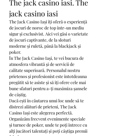
The jack casino iasi. The 
jack casino iasi
The Jack Casino Iași îți oferă o experiență 
de jocuri de noroc de top într-un mediu 
sigur și exclusivist. Aici vei găsi o varietate 
de jocuri captivante, de la sloturi 
moderne și ruletă, până la blackjack și 
poker.
În The Jack Casino Iași, te vei bucura de 
atmosfera vibrantă și de servicii de 
calitate superioară. Personalul nostru 
prietenos și profesionist este întotdeauna 
pregătit să te asiste și să îți ofere cele mai 
bune sfaturi pentru a-ți maximiza șansele 
de câștig.
Dacă ești în căutarea unui loc unde să te 
distrezi alături de prieteni, The Jack 
Casino Iași este alegerea perfectă. 
Organizăm frecvent evenimente speciale 
și turnee de poker, unde te poți întrece cu 
alți jucători talentați și poți câștiga premii 