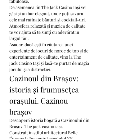
fabuloase.
De asemenea, în The Jack Casino Iași vei 
găsi și un bar elegant, unde poți savura 
cele mai rafinate băuturi și cocktail-uri. 
Atmosfera relaxată și muzica de calitate 
te vor ajuta să te simți cu adevărat în 
largul tău.
Așadar, dacă ești în căutarea unei 
experiențe de jocuri de noroc de top și de 
entertainment de calitate, vino la The 
Jack Casino Iași și lasă-te purtat de magia 
jocului și a distracției.
Cazinoul din Brașov: 
istoria și frumusețea 
orașului. Cazinou 
brașov
Descoperă istoria bogată a Cazinoului din 
Brașov. The jack casino iasi.
Construit în stilul arhitectural Belle 
Époque la începutul secolului XX, 