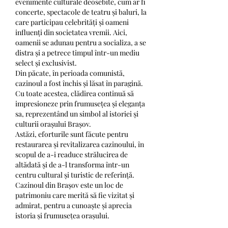
evenimente culturale deosebite, cum ar fi 
concerte, spectacole de teatru și baluri, la 
care participau celebrități și oameni 
influenți din societatea vremii. Aici, 
oamenii se adunau pentru a socializa, a se 
distra și a petrece timpul într-un mediu 
select și exclusivist.
Din păcate, în perioada comunistă, 
cazinoul a fost închis și lăsat în paragină. 
Cu toate acestea, clădirea continuă să 
impresioneze prin frumusețea și eleganța 
sa, reprezentând un simbol al istoriei și 
culturii orașului Brașov.
Astăzi, eforturile sunt făcute pentru 
restaurarea și revitalizarea cazinoului, în 
scopul de a-i readuce strălucirea de 
altădată și de a-l transforma într-un 
centru cultural și turistic de referință. 
Cazinoul din Brașov este un loc de 
patrimoniu care merită să fie vizitat și 
admirat, pentru a cunoaște și aprecia 
istoria și frumusețea orașului.