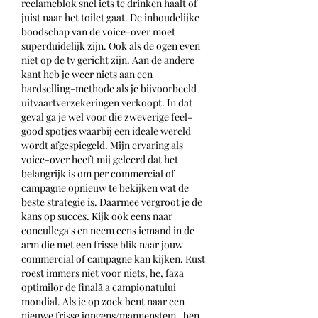
reclameblok snel iets te drinken haalt of 
juist naar het toilet gaat. De inhoudelijke 
boodschap van de voice-over moet 
superduidelijk zijn. Ook als de ogen even 
niet op de tv gericht zijn. Aan de andere 
kant heb je weer niets aan een 
hardselling-methode als je bijvoorbeeld 
uitvaartverzekeringen verkoopt. In dat 
geval ga je wel voor die zweverige feel-
good spotjes waarbij een ideale wereld 
wordt afgespiegeld. Mijn ervaring als 
voice-over heeft mij geleerd dat het 
belangrijk is om per commercial of 
campagne opnieuw te bekijken wat de 
beste strategie is. Daarmee vergroot je de 
kans op succes. Kijk ook eens naar 
concullega's en neem eens iemand in de 
arm die met een frisse blik naar jouw 
commercial of campagne kan kijken. Rust 
roest immers niet voor niets, he, faza 
optimilor de finală a campionatului 
mondial. Als je op zoek bent naar een 
nieuwe frisse jongens/mannenstem , ben 