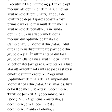
Executiv FIFA din iunie 1974. Din cele opt 
meciuri ale optimilor de finală, cinci au 
avut nevoie de prelungiri, iar două de 
lovituri de departajare; aceasta a fost 
prima oară când mai mult de un meci a 
avut nevoie de penalty-uri în runda 
optimilor. S-au aflat primele două 
meciuri din optimile de finală ale 
Campionatului Mondial din Qatar. Totul 
după ce s-au disputat toate partidele din 
grupele A şi B. În ultima etapă din faza 
grupelor, Olanda nu a avut emoţii în faţa 
selecţionatei ţării gazdă. Așteptarea a luat 
sfârșit! Argentina-Franța se joacă astăzi și 
emoțiile sunt în creștere. Programul 
„optimilor” de finală de la Campionatul 
Mondial 2022 din Qatar. Vezi, mai jos, lista 
celor 8 de meciuri: Astăzi, 3 decembrie. 
Țările de Jos - SUA, 3 decembrie, ora 
17:00 (TVR 1) Argentina - Australia, 3 
decembrie, ora 21:00 ( TVR 1) 4 
decembrie. Franța - Polonia, 4 