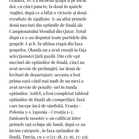
cealaltă, SUA a încheiat grupa B pe locul 
doi, cu cinci puncte, la două în spatele 
Angliei, după ce a bifat o victorie și două 
rezultate de egalitate. S-au aflat primele 
două meciuri din optimile de finală ale 
Campionatului Mondial din Qatar. Totul 
după ce s-au disputat toate partidele din 
grupele A şi B. În ultima etapă din faza 
grupelor, Olanda nu a avut emoţii în faţa 
selecţionatei ţării gazdă. Din cele opt 
meciuri ale optimilor de finală, cinci au 
avut nevoie de prelungiri, iar două de 
lovituri de departajare; aceasta a fost 
prima oară când mai mult de un meci a 
avut nevoie de penalty-uri în runda 
optimilor. Astfel, a fost completat tabloul 
optimilor de finală ale competiției, fază 
care începe încă de sâmbătă. Franța - 
Polonia 3-1. Japonia - Croația 1-2. 
Junioarele noastre s-au calificat între 
primele opt echipe ale lumii, după ce au 
învins categoric, în faza optimilor de 
finală, Turcia, cu 3-0 (25-18, 25-16, 25-20). 