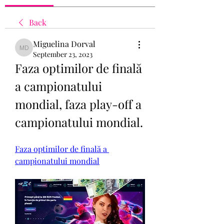
Back
Miguelina Dorval
Miguelina Dorval
September 23, 2023
Faza optimilor de finală 
a campionatului 
mondial, faza play-off a 
campionatului mondial.
Faza optimilor de finală a 
campionatului mondial