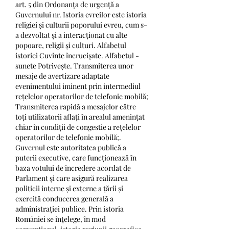
art. 5 din Ordonanţa de urgenţă a 
Guvernului nr. Istoria evreilor este istoria 
religiei și culturii poporului evreu, cum s-
a dezvoltat și a interacționat cu alte 
popoare, religii și culturi. Alfabetul 
istoriei Cuvinte încrucişate. Alfabetul - 
sunete Potrivește. Transmiterea unor 
mesaje de avertizare adaptate 
evenimentului iminent prin intermediul 
rețelelor operatorilor de telefonie mobilă; 
Transmiterea rapidă a mesajelor către 
toți utilizatorii aflați în arealul amenințat 
chiar în condiții de congestie a rețelelor 
operatorilor de telefonie mobilă;. 
Guvernul este autoritatea publică a 
puterii executive, care funcționează în 
baza votului de încredere acordat de 
Parlament și care asigură realizarea 
politicii interne și externe a țării și 
exercită conducerea generală a 
administrației publice. Prin istoria 
României se înțelege, în mod 