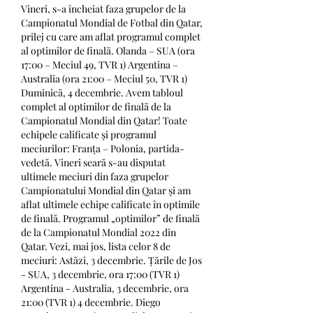
Vineri, s-a încheiat faza grupelor de la 
Campionatul Mondial de Fotbal din Qatar, 
prilej cu care am aflat programul complet 
al optimilor de finală. Olanda – SUA (ora 
17:00 – Meciul 49, TVR 1) Argentina – 
Australia (ora 21:00 – Meciul 50, TVR 1) 
Duminică, 4 decembrie. Avem tabloul 
complet al optimilor de finală de la 
Campionatul Mondial din Qatar! Toate 
echipele calificate și programul 
meciurilor: Franța – Polonia, partida-
vedetă. Vineri seară s-au disputat 
ultimele meciuri din faza grupelor 
Campionatului Mondial din Qatar și am 
aflat ultimele echipe calificate în optimile 
de finală. Programul „optimilor” de finală 
de la Campionatul Mondial 2022 din 
Qatar. Vezi, mai jos, lista celor 8 de 
meciuri: Astăzi, 3 decembrie. Țările de Jos 
- SUA, 3 decembrie, ora 17:00 (TVR 1) 
Argentina - Australia, 3 decembrie, ora 
21:00 (TVR 1) 4 decembrie. Diego 