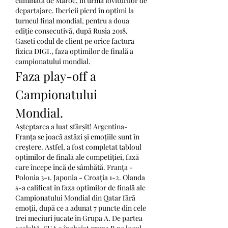
eliminată de Maroc, în urma loviturilor de 
departajare. Ibericii pierd în optimi la 
turneul final mondial, pentru a doua 
ediție consecutivă, după Rusia 2018. 
Gaseti codul de client pe orice factura 
fizica DIGI., faza optimilor de finală a 
campionatului mondial.
Faza play-off a 
Campionatului 
Mondial.
Așteptarea a luat sfârșit! Argentina-
Franța se joacă astăzi și emoțiile sunt în 
creștere. Astfel, a fost completat tabloul 
optimilor de finală ale competiției, fază 
care începe încă de sâmbătă. Franța - 
Polonia 3-1. Japonia - Croația 1-2. Olanda 
s-a calificat în faza optimilor de finală ale 
Campionatului Mondial din Qatar fără 
emoții, după ce a adunat 7 puncte din cele 
trei meciuri jucate în Grupa A. De partea 