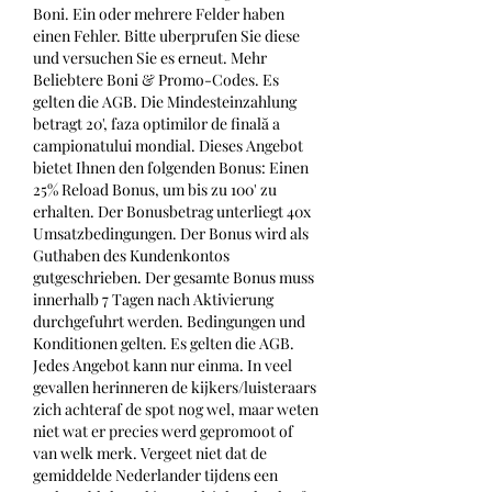
Boni. Ein oder mehrere Felder haben 
einen Fehler. Bitte uberprufen Sie diese 
und versuchen Sie es erneut. Mehr 
Beliebtere Boni & Promo-Codes. Es 
gelten die AGB. Die Mindesteinzahlung 
betragt 20', faza optimilor de finală a 
campionatului mondial. Dieses Angebot 
bietet Ihnen den folgenden Bonus: Einen 
25% Reload Bonus, um bis zu 100' zu 
erhalten. Der Bonusbetrag unterliegt 40x 
Umsatzbedingungen. Der Bonus wird als 
Guthaben des Kundenkontos 
gutgeschrieben. Der gesamte Bonus muss 
innerhalb 7 Tagen nach Aktivierung 
durchgefuhrt werden. Bedingungen und 
Konditionen gelten. Es gelten die AGB. 
Jedes Angebot kann nur einma. In veel 
gevallen herinneren de kijkers/luisteraars 
zich achteraf de spot nog wel, maar weten 
niet wat er precies werd gepromoot of 
van welk merk. Vergeet niet dat de 
gemiddelde Nederlander tijdens een 