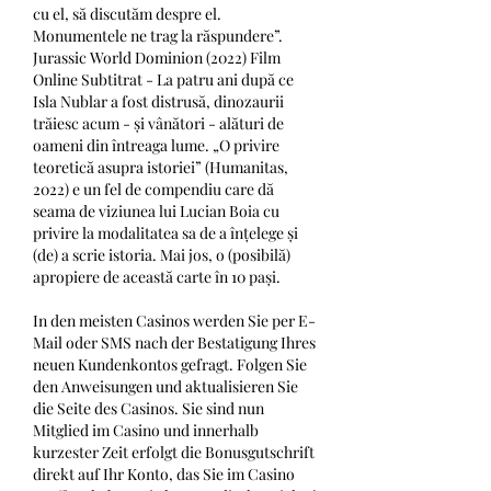
cu el, să discutăm despre el. 
Monumentele ne trag la răspundere”. 
Jurassic World Dominion (2022) Film 
Online Subtitrat - La patru ani după ce 
Isla Nublar a fost distrusă, dinozaurii 
trăiesc acum - și vânători - alături de 
oameni din întreaga lume. „O privire 
teoretică asupra istoriei” (Humanitas, 
2022) e un fel de compendiu care dă 
seama de viziunea lui Lucian Boia cu 
privire la modalitatea sa de a înțelege și 
(de) a scrie istoria. Mai jos, o (posibilă) 
apropiere de această carte în 10 pași. 
In den meisten Casinos werden Sie per E-
Mail oder SMS nach der Bestatigung Ihres 
neuen Kundenkontos gefragt. Folgen Sie 
den Anweisungen und aktualisieren Sie 
die Seite des Casinos. Sie sind nun 
Mitglied im Casino und innerhalb 
kurzester Zeit erfolgt die Bonusgutschrift 
direkt auf Ihr Konto, das Sie im Casino 