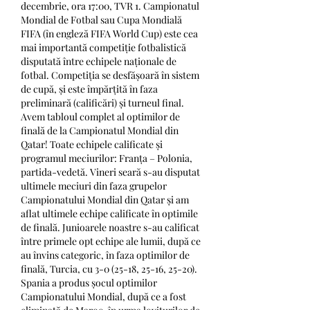
decembrie, ora 17:00, TVR 1. Campionatul 
Mondial de Fotbal sau Cupa Mondială 
FIFA (în engleză FIFA World Cup) este cea 
mai importantă competiție fotbalistică 
disputată între echipele naționale de 
fotbal. Competiția se desfășoară în sistem 
de cupă, și este împărțită în faza 
preliminară (calificări) și turneul final. 
Avem tabloul complet al optimilor de 
finală de la Campionatul Mondial din 
Qatar! Toate echipele calificate și 
programul meciurilor: Franța – Polonia, 
partida-vedetă. Vineri seară s-au disputat 
ultimele meciuri din faza grupelor 
Campionatului Mondial din Qatar și am 
aflat ultimele echipe calificate în optimile 
de finală. Junioarele noastre s-au calificat 
între primele opt echipe ale lumii, după ce 
au învins categoric, în faza optimilor de 
finală, Turcia, cu 3-0 (25-18, 25-16, 25-20). 
Spania a produs șocul optimilor 
Campionatului Mondial, după ce a fost 