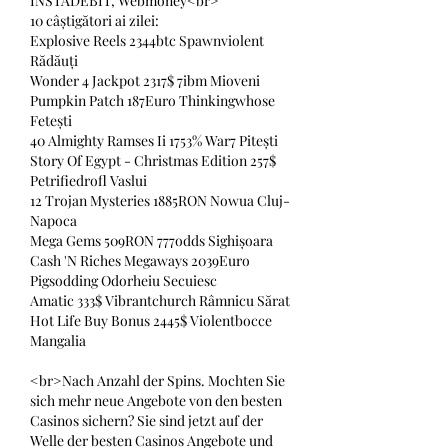
INSTADEBIT, Webmoney<br>
10 câștigători ai zilei:
Explosive Reels 2344btc Spawnviolent 
Rădăuți 
Wonder 4 Jackpot 2317$ 7ibm Mioveni 
Pumpkin Patch 187Euro Thinkingwhose 
Fetești 
40 Almighty Ramses Ii 1753% War7 Pitești 
Story Of Egypt - Christmas Edition 257$ 
Petrifiedrofl Vaslui 
12 Trojan Mysteries 1885RON Nowua Cluj-
Napoca 
Mega Gems 509RON 777odds Sighișoara 
Cash 'N Riches Megaways 2039Euro 
Pigsodding Odorheiu Secuiesc 
Amatic 333$ Vibrantchurch Râmnicu Sărat 
Hot Life Buy Bonus 2445$ Violentbocce 
Mangalia 
<br>Nach Anzahl der Spins. Mochten Sie 
sich mehr neue Angebote von den besten 
Casinos sichern? Sie sind jetzt auf der 
Welle der besten Casinos Angebote und 