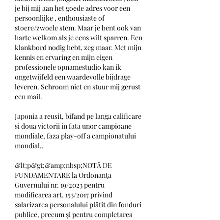
je bij mij aan het goede adres voor een 
persoonlijke , enthousiaste of 
stoere/zwoele stem. Maar je bent ook van 
harte welkom als je eens wilt sparren. Een 
klankbord nodig hebt, zeg maar. Met mijn 
kennis en ervaring en mijn eigen 
professionele opnamestudio kan ik 
ongetwijfeld een waardevolle bijdrage 
leveren. Schroom niet en stuur mij gerust 
een mail.
Japonia a reusit, bifand pe langa calificare 
si doua victorii in fata unor campioane 
mondiale, faza play-off a campionatului 
mondial..
&lt;p&gt;&amp;nbsp;NOTĂ DE 
FUNDAMENTARE la Ordonanţa 
Guvernului nr. 19/2023 pentru 
modificarea art. 153/2017 privind 
salarizarea personalului plătit din fonduri 
publice, precum și pentru completarea 