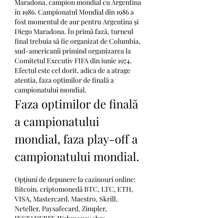
Maradona, campion mondial cu Argentina 
în 1986. Campionatul Mondial din 1986 a 
fost momentul de aur pentru Argentina şi 
Diego Maradona. În primă fază, turneul 
final trebuia să fie organizat de Columbia, 
sud-americanii primind organizarea la 
Comitetul Executiv FIFA din iunie 1974.  
Efectul este cel dorit, adica de a atrage 
atentia, faza optimilor de finală a 
campionatului mondial.
Faza optimilor de finală 
a campionatului 
mondial, faza play-off a 
campionatului mondial.
Opțiuni de depunere la cazinouri online: 
Bitcoin, criptomonedă BTC, LTC, ETH, 
VISA, Mastercard, Maestro, Skrill, 
Neteller, Paysafecard, Zimpler, 