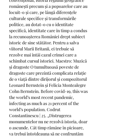
convențional, istoria regiunii geografice 
românești precum și a popoarelor care au 
locuit-o și care, pe lângă diferențele 
culturale specifice și transformările 
politice, au dotat-o cu o identitate 
specifică, identitate care în timp a condus 
la recunoașterea României drept subiect 
istoric de sine stătător. Pentru a salva 
viitorul Marii Britanii, ei trebuie să 
rezolve mai întâi cazul crimei care a 
schimbat cursul istoriei. Maestro: Muzică 
și dragoste O tumultuoasă poveste de 
dragoste care prezintă complicata relație 
de o viață dintre dirijorul și compozitorul 
Leonard Bernstein și Felicia Montealegre 
Cohn Bernstein. Before covid-19, this was 
the world’s most recent pandemic, 
infecting as much as 21 percent of the 
world’s population. Codrut 
Constantinescu | 25. „Distrugerea 
monumentelor nu ne rezolvă istoria, doar 
o ascunde. Cât timp rămâne în picioare, 
va trebui întotdeauna să ne confruntăm 