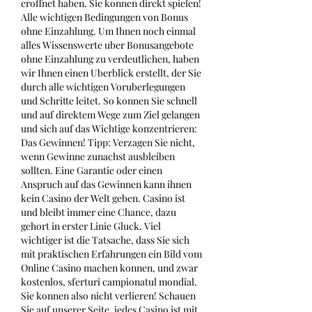
eroffnet haben. Sie konnen direkt spielen! 
Alle wichtigen Bedingungen von Bonus 
ohne Einzahlung. Um Ihnen noch einmal 
alles Wissenswerte uber Bonusangebote 
ohne Einzahlung zu verdeutlichen, haben 
wir Ihnen einen Uberblick erstellt, der Sie 
durch alle wichtigen Voruberlegungen 
und Schritte leitet. So konnen Sie schnell 
und auf direktem Wege zum Ziel gelangen 
und sich auf das Wichtige konzentrieren: 
Das Gewinnen! Tipp: Verzagen Sie nicht, 
wenn Gewinne zunachst ausbleiben 
sollten. Eine Garantie oder einen 
Anspruch auf das Gewinnen kann ihnen 
kein Casino der Welt geben. Casino ist 
und bleibt immer eine Chance, dazu 
gehort in erster Linie Gluck. Viel 
wichtiger ist die Tatsache, dass Sie sich 
mit praktischen Erfahrungen ein Bild vom 
Online Casino machen konnen, und zwar 
kostenlos, sferturi campionatul mondial. 
Sie konnen also nicht verlieren! Schauen 
Sie auf unserer Seite, jedes Casino ist mit 