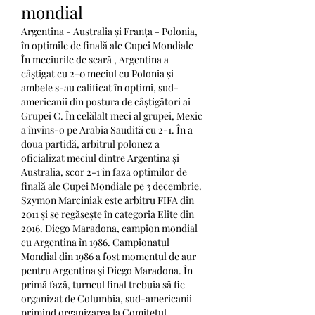
mondial
Argentina - Australia și Franța - Polonia, 
în optimile de finală ale Cupei Mondiale 
În meciurile de seară , Argentina a 
câștigat cu 2-0 meciul cu Polonia și 
ambele s-au calificat în optimi, sud-
americanii din postura de câștigători ai 
Grupei C. În celălalt meci al grupei, Mexic 
a învins-o pe Arabia Saudită cu 2-1. În a 
doua partidă, arbitrul polonez a 
oficializat meciul dintre Argentina și 
Australia, scor 2-1 în faza optimilor de 
finală ale Cupei Mondiale pe 3 decembrie. 
Szymon Marciniak este arbitru FIFA din 
2011 și se regăsește în categoria Elite din 
2016. Diego Maradona, campion mondial 
cu Argentina în 1986. Campionatul 
Mondial din 1986 a fost momentul de aur 
pentru Argentina şi Diego Maradona. În 
primă fază, turneul final trebuia să fie 
organizat de Columbia, sud-americanii 
primind organizarea la Comitetul 