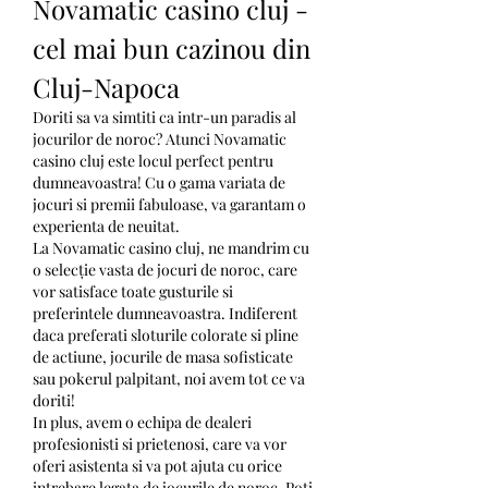
Novamatic casino cluj - 
cel mai bun cazinou din 
Cluj-Napoca
Doriti sa va simtiti ca intr-un paradis al 
jocurilor de noroc? Atunci Novamatic 
casino cluj este locul perfect pentru 
dumneavoastra! Cu o gama variata de 
jocuri si premii fabuloase, va garantam o 
experienta de neuitat.
La Novamatic casino cluj, ne mandrim cu 
o selecție vasta de jocuri de noroc, care 
vor satisface toate gusturile si 
preferintele dumneavoastra. Indiferent 
daca preferati sloturile colorate si pline 
de actiune, jocurile de masa sofisticate 
sau pokerul palpitant, noi avem tot ce va 
doriti!
In plus, avem o echipa de dealeri 
profesionisti si prietenosi, care va vor 
oferi asistenta si va pot ajuta cu orice 
intrebare legata de jocurile de noroc. Poti 