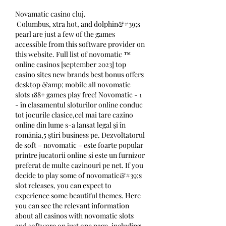
Novamatic casino cluj.
 Columbus, xtra hot, and dolphin&#39;s 
pearl are just a few of the games 
accessible from this software provider on 
this website. Full list of novomatic ™ 
online casinos [september 2023] top 
casino sites new brands best bonus offers 
desktop &amp; mobile all novomatic 
slots 188+ games play free! Novomatic - 1 
- în clasamentul sloturilor online conduc 
tot jocurile clasice,cel mai tare cazino 
online din lume s-a lansat legal şi în 
românia,5 ştiri business pe. Dezvoltatorul 
de soft – novomatic – este foarte popular 
printre jucatorii online si este un furnizor 
preferat de multe cazinouri pe net. If you 
decide to play some of novomatic&#39;s 
slot releases, you can expect to 
experience some beautiful themes. Here 
you can see the relevant information 
about all casinos with novomatic slots 
and software on just one page, including 