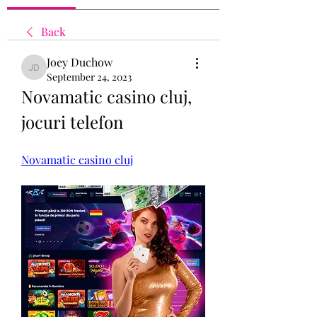
Back
Joey Duchow
Joey Duchow
September 24, 2023
Novamatic casino cluj, 
jocuri telefon
Novamatic casino cluj