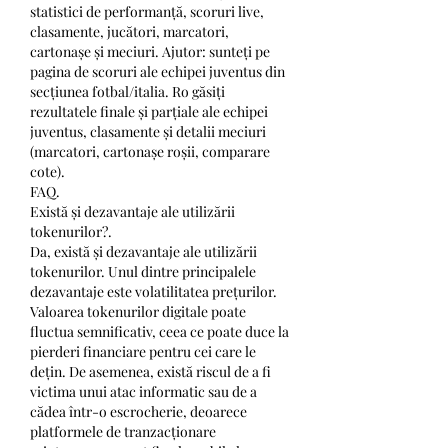
statistici de performanță, scoruri live, 
clasamente, jucători, marcatori, 
cartonașe și meciuri. Ajutor: sunteți pe 
pagina de scoruri ale echipei juventus din 
secțiunea fotbal/italia. Ro găsiți 
rezultatele finale și parțiale ale echipei 
juventus, clasamente și detalii meciuri 
(marcatori, cartonașe roșii, comparare 
cote). 
FAQ.
Există și dezavantaje ale utilizării 
tokenurilor?.
Da, există și dezavantaje ale utilizării 
tokenurilor. Unul dintre principalele 
dezavantaje este volatilitatea prețurilor. 
Valoarea tokenurilor digitale poate 
fluctua semnificativ, ceea ce poate duce la 
pierderi financiare pentru cei care le 
dețin. De asemenea, există riscul de a fi 
victima unui atac informatic sau de a 
cădea într-o escrocherie, deoarece 
platformele de tranzacționare 