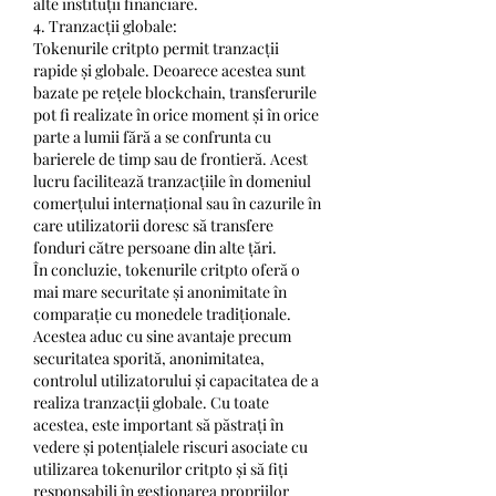
alte instituții financiare.
4. Tranzacții globale:
Tokenurile critpto permit tranzacții 
rapide și globale. Deoarece acestea sunt 
bazate pe rețele blockchain, transferurile 
pot fi realizate în orice moment și în orice 
parte a lumii fără a se confrunta cu 
barierele de timp sau de frontieră. Acest 
lucru facilitează tranzacțiile în domeniul 
comerțului internațional sau în cazurile în 
care utilizatorii doresc să transfere 
fonduri către persoane din alte țări.
În concluzie, tokenurile critpto oferă o 
mai mare securitate și anonimitate în 
comparație cu monedele tradiționale. 
Acestea aduc cu sine avantaje precum 
securitatea sporită, anonimitatea, 
controlul utilizatorului și capacitatea de a 
realiza tranzacții globale. Cu toate 
acestea, este important să păstrați în 
vedere și potențialele riscuri asociate cu 
utilizarea tokenurilor critpto și să fiți 
responsabili în gestionarea propriilor 