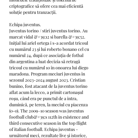
criptografice să ofere cea mai eficientă 
soluție pentru tranzacții.
Echipa juventus.
Juventus torino / stiri juventus torino. Au 
marcat vidal &#39;12 si barella &#39;52. 
Inițial lui ariel ortega i s-a acordat tricoul 
cu numărul 23 și lui roberto bonano cel cu 
numărul 24, după ce asociația de fotbal 
din argentina a luat decizia să retragă 
tricoul cu numărul 10 în onoarea lui diego 
maradona. Program meciuri juventus în 
sezonul 2023-2024 august 2023. Cristian 
bunino, fost atacant de la juventus torino 
aflat acum la lecco, a primit cartonaşul 
roşu, când era pe punctul de a intra, 
duminică, pe teren, la meciul cu piacenza 
(0-0). The 2009–10 season was juventus 
football club&#39;s 112th in existence and 
third consecutive season in the top flight 
of italian football. Echipa juventus - 
următorul meci, rezultate live și istorice, 