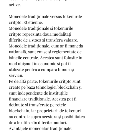
active.
Monedele tradiționale versus tokenurile 
critpto. St etienne.
Monedele tradiționale și tokenurile 
critpto reprezintă două modalități 
diferite de a stoca și transfera valoare. 
Monedele tradiționale, cum ar fi moneda 
națională, sunt emise și reglementate de 
băncile centrale. Acestea sunt folosite în 
mod obișnuit în economie și pot fi 
utilizate pentru a cumpăra bunuri și 
servicii.
Pe de altă parte, tokenurile critpto sunt 
create pe baza tehnologiei blockchain și 
sunt independente de instituțiile 
financiare tradiționale. Acestea pot fi 
deținute și transferate pe rețele 
blockchain, iar proprietarii de tokenuri 
au control asupra acestora și posibilitatea 
de a le utiliza în diferite moduri.
Avantajele monedelor tradiționale: