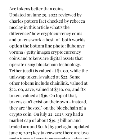
Are tokens better than coins.
Updated on june 29, 2022 reviewed by 
charles potters fact checked by rebecca 
mcclay in this article what’s the 
difference? how cryptocurrency coins 
and tokens work a best-of-both worlds 
option the bottom line photo: liubomyr 
vorona / getty images cryptocurrency 
coins and tokens are digital assets that 
operate using blockchain technology. 
Tether (usdt) is valued at $1. 00, while the 
uniswap token is valued at $22. Some 
other tokens include chainlink, valued at 
$22. 00, aave, valued at $320. 00, and ftx 
token, valued at $36. On top of that, 
tokens can’t exist on their own - instead, 
they are “hosted” on the blockchain of a 
crypto coin. On july 22, 2023, xrp had a 
market cap of about $39. 3 billion and 
traded around $0. 6 | by joel agbo updated 
june 19 2023 key takeaways: there are two 
main types of cryptocurrencies: coins and 