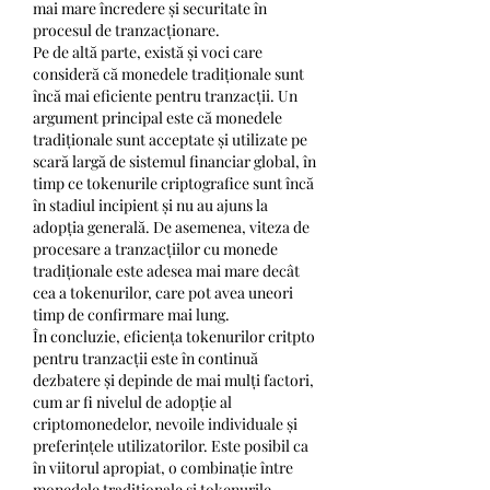
mai mare încredere și securitate în 
procesul de tranzacționare.
Pe de altă parte, există și voci care 
consideră că monedele tradiționale sunt 
încă mai eficiente pentru tranzacții. Un 
argument principal este că monedele 
tradiționale sunt acceptate și utilizate pe 
scară largă de sistemul financiar global, în 
timp ce tokenurile criptografice sunt încă 
în stadiul incipient și nu au ajuns la 
adopția generală. De asemenea, viteza de 
procesare a tranzacțiilor cu monede 
tradiționale este adesea mai mare decât 
cea a tokenurilor, care pot avea uneori 
timp de confirmare mai lung.
În concluzie, eficiența tokenurilor critpto 
pentru tranzacții este în continuă 
dezbatere și depinde de mai mulți factori, 
cum ar fi nivelul de adopție al 
criptomonedelor, nevoile individuale și 
preferințele utilizatorilor. Este posibil ca 
în viitorul apropiat, o combinație între 
monedele tradiționale și tokenurile 