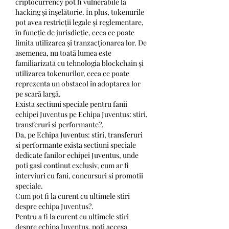
criptocurrency pot fi vulnerabile la 
hacking și înșelătorie. În plus, tokenurile 
pot avea restricții legale și reglementare, 
în funcție de jurisdicție, ceea ce poate 
limita utilizarea și tranzacționarea lor. De 
asemenea, nu toată lumea este 
familiarizată cu tehnologia blockchain și 
utilizarea tokenurilor, ceea ce poate 
reprezenta un obstacol în adoptarea lor 
pe scară largă.
Exista sectiuni speciale pentru fanii 
echipei Juventus pe Echipa Juventus: stiri, 
transferuri si performante?.
Da, pe Echipa Juventus: stiri, transferuri 
si performante exista sectiuni speciale 
dedicate fanilor echipei Juventus, unde 
poti gasi continut exclusiv, cum ar fi 
interviuri cu fani, concursuri si promotii 
speciale.
Cum pot fi la curent cu ultimele stiri 
despre echipa Juventus?.
Pentru a fi la curent cu ultimele stiri 
despre echipa Juventus, poti accesa 