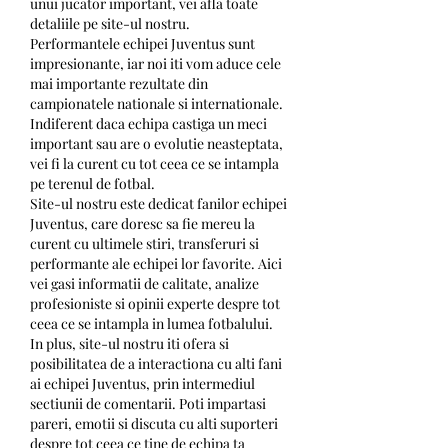
unui jucator important, vei afla toate 
detaliile pe site-ul nostru.
Performantele echipei Juventus sunt 
impresionante, iar noi iti vom aduce cele 
mai importante rezultate din 
campionatele nationale si internationale. 
Indiferent daca echipa castiga un meci 
important sau are o evolutie neasteptata, 
vei fi la curent cu tot ceea ce se intampla 
pe terenul de fotbal.
Site-ul nostru este dedicat fanilor echipei 
Juventus, care doresc sa fie mereu la 
curent cu ultimele stiri, transferuri si 
performante ale echipei lor favorite. Aici 
vei gasi informatii de calitate, analize 
profesioniste si opinii experte despre tot 
ceea ce se intampla in lumea fotbalului.
In plus, site-ul nostru iti ofera si 
posibilitatea de a interactiona cu alti fani 
ai echipei Juventus, prin intermediul 
sectiunii de comentarii. Poti impartasi 
pareri, emotii si discuta cu alti suporteri 
despre tot ceea ce tine de echipa ta 