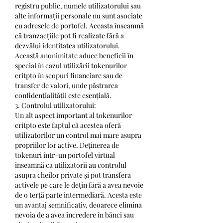
registru public, numele utilizatorului sau 
alte informații personale nu sunt asociate 
cu adresele de portofel. Aceasta înseamnă 
că tranzacțiile pot fi realizate fără a 
dezvălui identitatea utilizatorului. 
Această anonimitate aduce beneficii în 
special în cazul utilizării tokenurilor 
critpto în scopuri financiare sau de 
transfer de valori, unde păstrarea 
confidențialității este esențială.
3. Controlul utilizatorului:
Un alt aspect important al tokenurilor 
critpto este faptul că acestea oferă 
utilizatorilor un control mai mare asupra 
propriilor lor active. Deținerea de 
tokenuri într-un portofel virtual 
înseamnă că utilizatorii au controlul 
asupra cheilor private și pot transfera 
activele pe care le dețin fără a avea nevoie 
de o terță parte intermediară. Acesta este 
un avantaj semnificativ, deoarece elimina 
nevoia de a avea încredere în bănci sau 