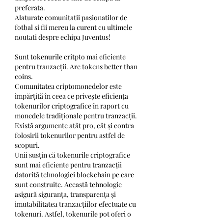
preferata.
Alaturate comunitatii pasionatilor de 
fotbal si fii mereu la curent cu ultimele 
noutati despre echipa Juventus!
Sunt tokenurile critpto mai eficiente 
pentru tranzacții. Are tokens better than 
coins.
Comunitatea criptomonedelor este 
împărțită în ceea ce privește eficiența 
tokenurilor criptografice în raport cu 
monedele tradiționale pentru tranzacții. 
Există argumente atât pro, cât și contra 
folosirii tokenurilor pentru astfel de 
scopuri.
Unii susțin că tokenurile criptografice 
sunt mai eficiente pentru tranzacții 
datorită tehnologiei blockchain pe care 
sunt construite. Această tehnologie 
asigură siguranța, transparența și 
imutabilitatea tranzacțiilor efectuate cu 
tokenuri. Astfel, tokenurile pot oferi o 