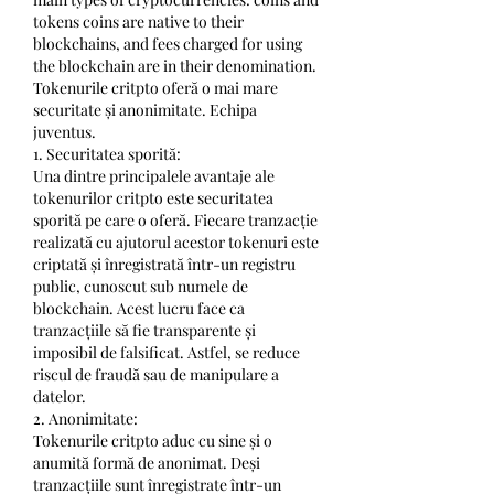
tokens coins are native to their 
blockchains, and fees charged for using 
the blockchain are in their denomination. 
Tokenurile critpto oferă o mai mare 
securitate și anonimitate. Echipa 
juventus.
1. Securitatea sporită:
Una dintre principalele avantaje ale 
tokenurilor critpto este securitatea 
sporită pe care o oferă. Fiecare tranzacție 
realizată cu ajutorul acestor tokenuri este 
criptată și înregistrată într-un registru 
public, cunoscut sub numele de 
blockchain. Acest lucru face ca 
tranzacțiile să fie transparente și 
imposibil de falsificat. Astfel, se reduce 
riscul de fraudă sau de manipulare a 
datelor.
2. Anonimitate:
Tokenurile critpto aduc cu sine și o 
anumită formă de anonimat. Deși 
tranzacțiile sunt înregistrate într-un 