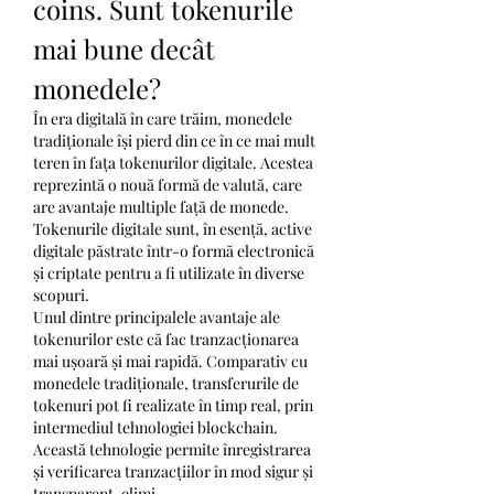
coins. Sunt tokenurile 
mai bune decât 
monedele?
În era digitală în care trăim, monedele 
tradiționale își pierd din ce în ce mai mult 
teren în fața tokenurilor digitale. Acestea 
reprezintă o nouă formă de valută, care 
are avantaje multiple față de monede. 
Tokenurile digitale sunt, în esență, active 
digitale păstrate într-o formă electronică 
și criptate pentru a fi utilizate în diverse 
scopuri.
Unul dintre principalele avantaje ale 
tokenurilor este că fac tranzacționarea 
mai ușoară și mai rapidă. Comparativ cu 
monedele tradiționale, transferurile de 
tokenuri pot fi realizate în timp real, prin 
intermediul tehnologiei blockchain. 
Această tehnologie permite înregistrarea 
și verificarea tranzacțiilor în mod sigur și 
transparent, elimi