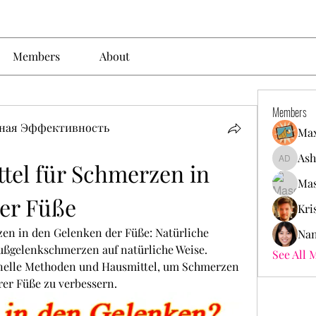
Members
About
Members
ьная Эффективность
Max
Ash
ttel für Schmerzen in 
Ashley. 
Mas
er Füße
Kri
zen in den Gelenken der Füße: Natürliche 
Nan
ßgelenkschmerzen auf natürliche Weise. 
See All 
onelle Methoden und Hausmittel, um Schmerzen 
rer Füße zu verbessern.