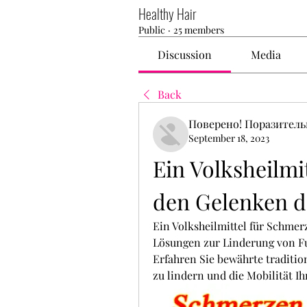
Healthy Hair
Public
·
25 members
Discussion
Media
Back
Поверено! Поразител
September 18, 2023
Ein Volksheilmi
den Gelenken d
Ein Volksheilmittel für Schmer
Lösungen zur Linderung von Fu
Erfahren Sie bewährte traditi
zu lindern und die Mobilität Ih