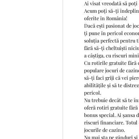
Ai visat vreodată să poți 
Acum poți să-ți îndepline
oferite în România!
Dacă ești pasionat de joc
ți pune în pericol econom
soluția perfectă pentru ti
fără să-ți cheltuiști nici
a câștiga, cu riscuri min
Cu rotirile gratuite fără
populare jocuri de cazino
să-ți faci griji că vei pi
abilitățile și să te distre
pericol.
Nu trebuie decât să te în
oferă rotiri gratuite făr
bonus special. Ai șansa 
riscuri financiare. Totul 
jocurile de cazino.
Nu mai sta pe gânduri și 