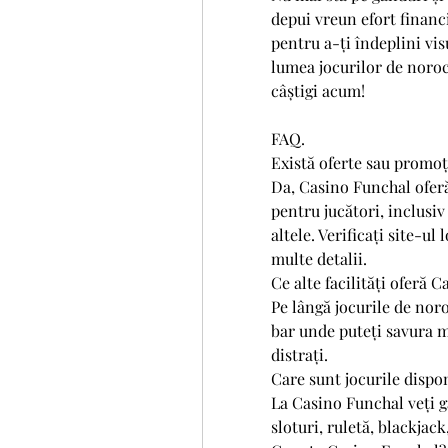
depui vreun efort financi
pentru a-ți îndeplini visu
lumea jocurilor de noroc.
câștigi acum!
FAQ.
Există oferte sau promoț
Da, Casino Funchal oferă
pentru jucători, inclusiv
altele. Verificați site-ul
multe detalii.
Ce alte facilități oferă 
Pe lângă jocurile de noro
bar unde puteți savura mâ
distrați.
Care sunt jocurile dispo
La Casino Funchal veți gă
sloturi, ruletă, blackjack