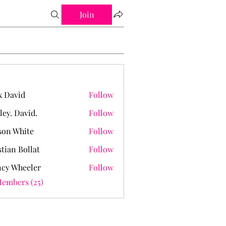
Join
 David
Follow
ley. David.
Follow
David.
on White
Follow
stian Bollat
Follow
cy Wheeler
Follow
Members (25)