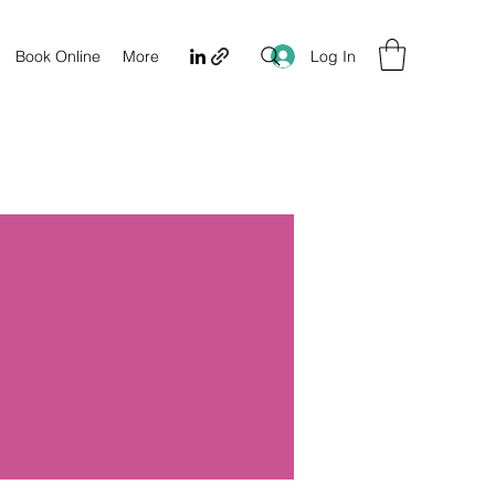
Log In
Book Online
More