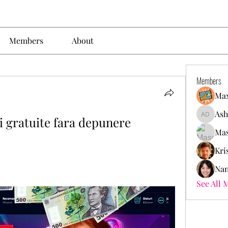
Members
About
Members
Max
Ash
i gratuite fara depunere 
Ashley. 
Mas
Kri
Nan
See All 