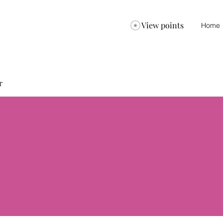
View points
Home
r