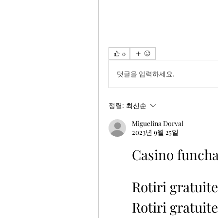
0
댓글을 입력하세요.
정렬:
최신순
Miguelina Dorval
2023년 9월 25일
Casino funcha
Rotiri gratuit
Rotiri gratui