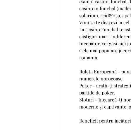
&amp; casino, funchal. Th
casino in funchal (madeir
solarium, reid&#39;s pala
Vino să te distrezi la c
La Casino Funchal te aște
câștiguri mari. Indiferen
începător, vei găsi aici j
Cele mai populare jocuri 
romania.
Ruleta Europeană - pune-ț
numerele norocoase.
Poker - arată-ți strategii
partide de poker.
Sloturi - încearcă-ți nor
moderne și captivante jo
Beneficii pentru jucători