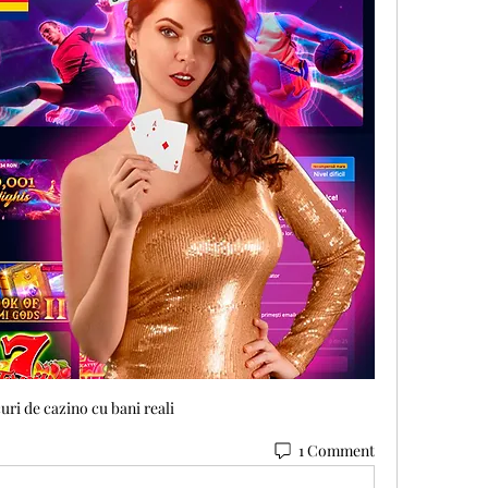
curi de cazino cu bani reali
1 Comment