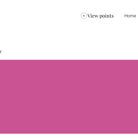
View points
Home
r