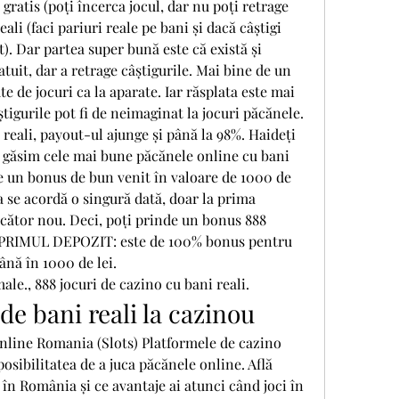
 gratis (poți încerca jocul, dar nu poți retrage 
eali (faci pariuri reale pe bani și dacă câștigi 
t). Dar partea super bună este că există și 
atuit, dar a retrage câștigurile. Mai bine de un 
te de jocuri ca la aparate. Iar răsplata este mai 
tigurile pot fi de neimaginat la jocuri păcănele. 
 reali, payout-ul ajunge și până la 98%. Haideți 
 găsim cele mai bune păcănele online cu bani 
e un bonus de bun venit în valoare de 1000 de 
ta se acordă o singură dată, doar la prima 
cător nou. Deci, poți prinde un bonus 888 
: PRIMUL DEPOZIT: este de 100% bonus pentru 
nă în 1000 de lei. 
ale., 888 jocuri de cazino cu bani reali.
e bani reali la cazinou
Online Romania (Slots) Platformele de cazino 
osibilitatea de a juca păcănele online. Află 
 în România și ce avantaje ai atunci când joci în 