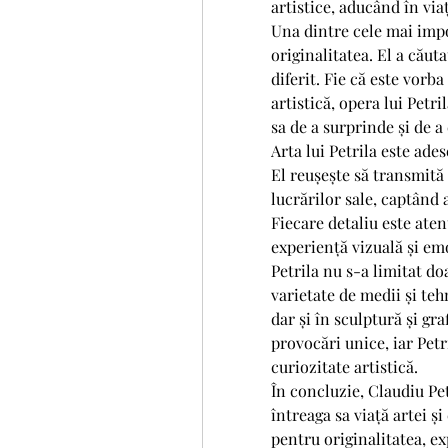
artistice, aducând în via
Una dintre cele mai impor
originalitatea. El a căut
diferit. Fie că este vorba
artistică, opera lui Petril
sa de a surprinde și de 
Arta lui Petrila este ade
El reușește să transmită 
lucrărilor sale, captând 
Fiecare detaliu este aten
experiență vizuală și em
Petrila nu s-a limitat doa
varietate de medii și tehni
dar și în sculptură și gra
provocări unice, iar Petr
curiozitate artistică.
În concluzie, Claudiu Pet
întreaga sa viață artei și
pentru originalitatea, exp