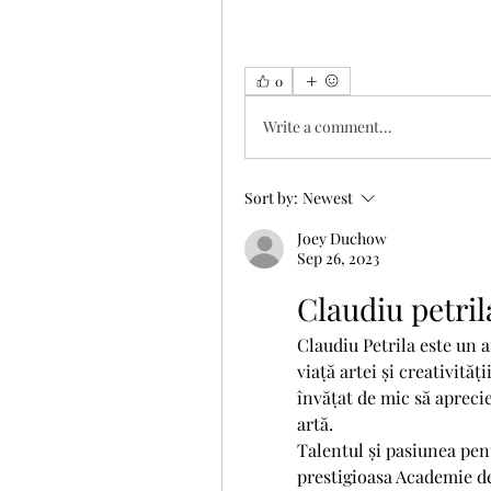
0
Write a comment...
Sort by:
Newest
Joey Duchow
Sep 26, 2023
Claudiu petril
Claudiu Petrila este un a
viață artei și creativități
învățat de mic să apreci
artă.
Talentul și pasiunea pent
prestigioasa Academie de