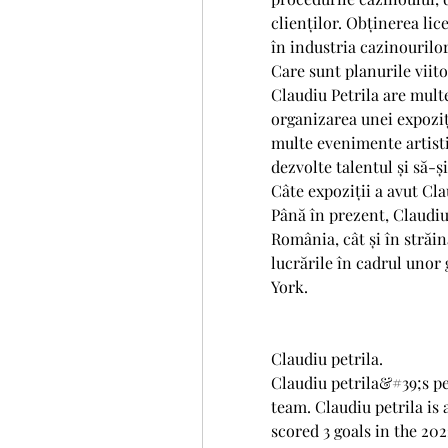
clienților. Obținerea lic
în industria cazinourilor
Care sunt planurile viito
Claudiu Petrila are multe
organizarea unei expoziț
multe evenimente artisti
dezvolte talentul și să-ș
Câte expoziții a avut Cl
Până în prezent, Claudiu 
România, cât și în străin
lucrările în cadrul unor 
York.
Claudiu petrila.
Claudiu petrila&#39;s per
team. Claudiu petrila is
scored 3 goals in the 202