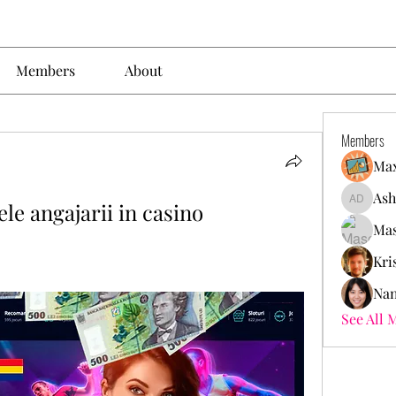
Members
About
Members
Max
Ash
ele angajarii in casino
Ashley. 
Mas
Kri
Nan
See All 