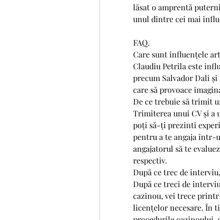
lăsat o amprentă puternic
unul dintre cei mai influ
FAQ.
Care sunt influențele arti
Claudiu Petrila este influ
precum Salvador Dali și R
care să provoace imaginaț
De ce trebuie să trimit u
Trimiterea unui CV și a u
poți să-ți prezinti experi
pentru a te angaja într-
angajatorul să te evaluez
respectiv.
După ce trec de interviu
După ce treci de interviu
cazinou, vei trece printr
licențelor necesare. În ti
procedurile cazinoului, 