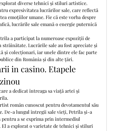
explorat diverse tehnici și stiluri artistice.
tru expresivitatea lucrărilor sale, care reflectă 
ea emoțiilor umane. Fie că este vorba despre 
afică, lucrările sale emană o energie puternică 
etrila a participat la numeroase expoziții de 
în străinătate. Lucrările sale au fost apreciate și 
ă și colecționari, iar unele dintre ele fac parte 
publice din România și din alte țări.
ii in casino. Etapele 
azinou
care a dedicat întreaga sa viață artei și 
rila.
artist român cunoscut pentru devotamentul său 
e. De-a lungul întregii sale vieți, Petrila și-a 
a pentru a se exprima prin intermediul 
 El a explorat o varietate de tehnici și stiluri 