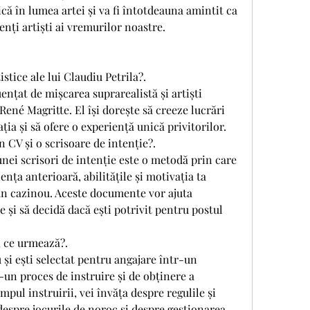
ă în lumea artei și va fi întotdeauna amintit ca 
enți artiști ai vremurilor noastre.
stice ale lui Claudiu Petrila?.
ențat de mișcarea suprarealistă și artiști 
ené Magritte. El își dorește să creeze lucrări 
ia și să ofere o experiență unică privitorilor.
n CV și o scrisoare de intenție?.
nei scrisori de intenție este o metodă prin care 
ența anterioară, abilitățile și motivația ta 
un cazinou. Aceste documente vor ajuta 
e și să decidă dacă ești potrivit pentru postul 
, ce urmează?.
 și ești selectat pentru angajare într-un 
-un proces de instruire și de obținere a 
mpul instruirii, vei învăța despre regulile și 
despre jocurile de noroc și despre gestionarea 