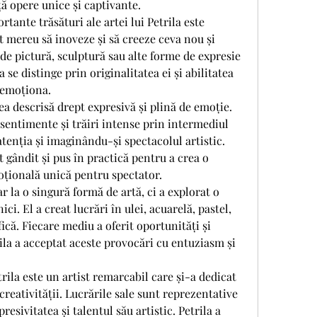
ță opere unice și captivante.
tante trăsături ale artei lui Petrila este 
at mereu să inoveze și să creeze ceva nou și 
 de pictură, sculptură sau alte forme de expresie 
a se distinge prin originalitatea ei și abilitatea 
a emoționa.
sea descrisă drept expresivă și plină de emoție. 
sentimente și trăiri intense prin intermediul 
atenția și imaginându-și spectacolul artistic. 
t gândit și pus în practică pentru a crea o 
oțională unică pentru spectator.
r la o singură formă de artă, ci a explorat o 
ci. El a creat lucrări în ulei, acuarelă, pastel, 
fică. Fiecare mediu a oferit oportunități și 
ila a acceptat aceste provocări cu entuziasm și 
rila este un artist remarcabil care și-a dedicat 
 creativității. Lucrările sale sunt reprezentative 
resivitatea și talentul său artistic. Petrila a 