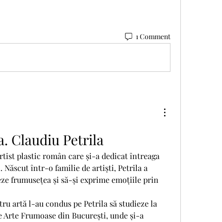
1 Comment
a. Claudiu Petrila
rtist plastic român care și-a dedicat întreaga 
i. Născut într-o familie de artiști, Petrila a 
eze frumusețea și să-și exprime emoțiile prin 
ru artă l-au condus pe Petrila să studieze la 
 Arte Frumoase din București, unde și-a 