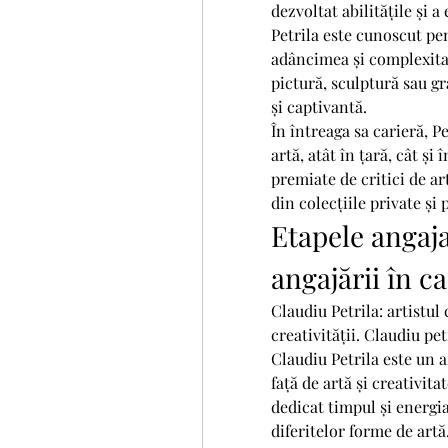
dezvoltat abilitățile și a 
Petrila este cunoscut pen
adâncimea și complexitat
pictură, sculptură sau gr
și captivantă.
În întreaga sa carieră, P
artă, atât în țară, cât și 
premiate de critici de art
din colecțiile private și 
Etapele angajar
angajării în c
Claudiu Petrila: artistul 
creativității. Claudiu pet
Claudiu Petrila este un 
față de artă și creativitat
dedicat timpul și energi
diferitelor forme de artă.