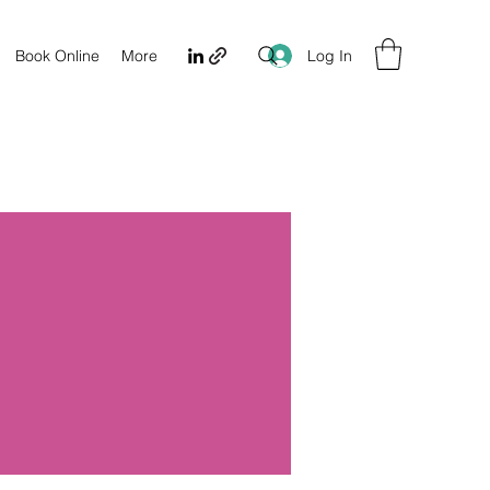
Log In
Book Online
More