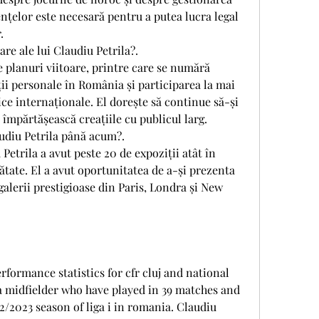
ențelor este necesară pentru a putea lucra legal 
.
are ale lui Claudiu Petrila?.
 planuri viitoare, printre care se numără 
ii personale în România și participarea la mai 
ce internaționale. El dorește să continue să-și 
i împărtășească creațiile cu publicul larg.
audiu Petrila până acum?.
Petrila a avut peste 20 de expoziții atât în 
ătate. El a avut oportunitatea de a-și prezenta 
galerii prestigioase din Paris, Londra și New 
formance statistics for cfr cluj and national 
 a midfielder who have played in 39 matches and 
2/2023 season of liga i in romania. Claudiu 