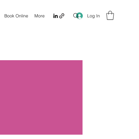
Log In
Book Online
More