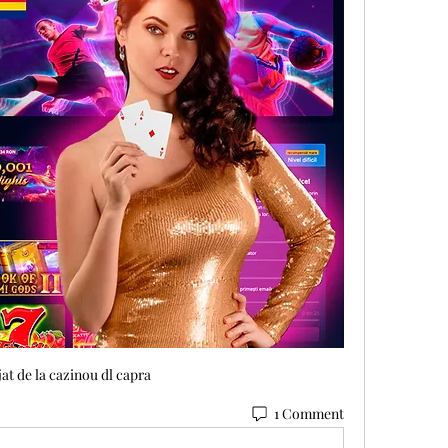
at de la cazinou dl capra
1 Comment