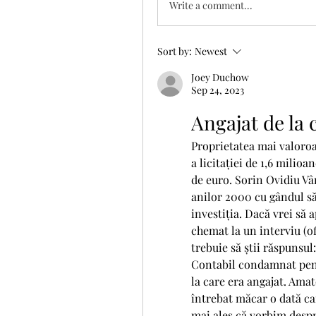
Write a comment...
Sort by:
Newest
Joey Duchow
Sep 24, 2023
Angajat de la 
Proprietatea mai valoroas
a licitației de 1,6 milioa
de euro. Sorin Ovidiu V
anilor 2000 cu gândul să 
investiția. Dacă vrei să a
chemat la un interviu (off
trebuie să știi răspunsul:
Contabil condamnat pentr
la care era angajat. Amat
întrebat măcar o dată car
mai ales că vorbim despr