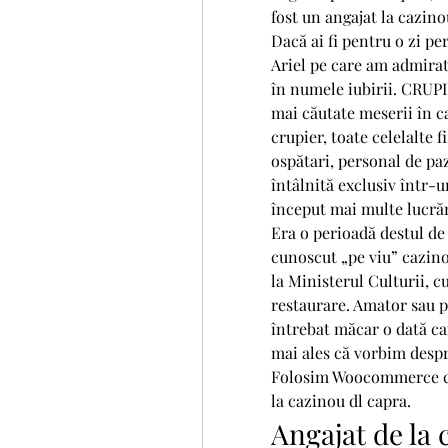
fost un angajat la cazino
Dacă ai fi pentru o zi per
Ariel pe care am admirat
în numele iubirii. CRU
mai căutate meserii în ca
crupier, toate celelalte 
ospătari, personal de paz
întâlnită exclusiv într-u
început mai multe lucrări
Era o perioadă destul de 
cunoscut „pe viu” cazino
la Ministerul Culturii, cu
restaurare. Amator sau pa
întrebat măcar o dată car
mai ales că vorbim despre
Folosim Woocommerce ca 
la cazinou dl capra.
Angajat de la 