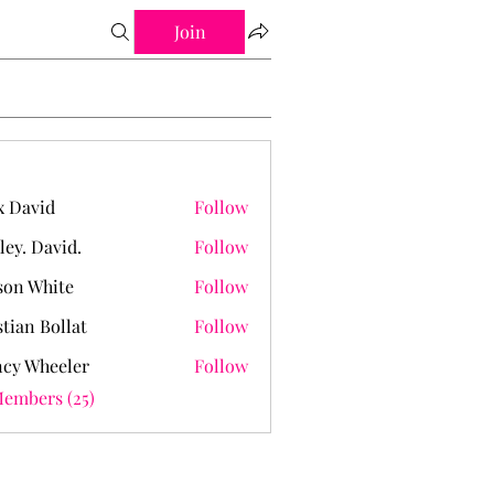
Join
 David
Follow
ley. David.
Follow
David.
on White
Follow
stian Bollat
Follow
cy Wheeler
Follow
Members (25)