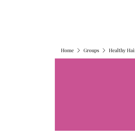
Home
Groups
Healthy Hai