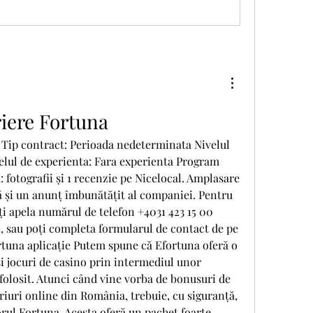
riere Fortuna
 /. Tip contract: Perioada nedeterminata Nivelul 
velul de experienta: Fara experienta Program 
,: fotografii și 1 recenzie pe Nicelocal. Amplasare 
 și un anunț îmbunătățit al companiei. Pentru 
oți apela numărul de telefon +4031 423 15 00 
0, sau poți completa formularul de contact de pe 
ortuna aplicație Putem spune că Efortuna oferă o 
i jocuri de casino prin intermediul unor 
 folosit. Atunci când vine vorba de bonusuri de 
riuri online din România, trebuie, cu siguranță, 
ul Fortuna. Acesta oferă un pachet foarte 