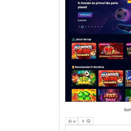
Ser
0