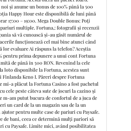
i noi și anume un bonus de 100% până la 500 
ia Happy Hour este disponibilă de luni până 
orar 17:00 – 19:00. Mega Double Bonus: Poţi 
riuri multiple. Fortuna,: fotografii și recenzii 
pania să vă cunoască și-au găsit numărul de 
facerile funcționează cel mai bine atunci când 
 lor evaluare Ai răspuns la telefon? Aceștia 
% pentru prima depunere a unui cont Fortuna 
limită de până în 500 RON. Revenind la cele 
a loto disponibile la Fortuna, acestea sunt 
i Finlanda Keno I. Păreri despre Fortuna 
e mi-a plăcut la Fortuna Casino a fost pachetul 
 cele peste câteva sute de jocuri la cazino și 
e m-am putut bucura de confortul de a juca de 
eri un card de la un magazin sau de la un 
n ajutor pentru multe case de pariuri cu Paysafe. 
e de bani, ceea ce determină mulți pariori să 
ri cu Paysafe. Limite mici, având posibilitatea 