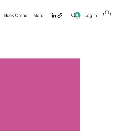
Log In
Book Online
More