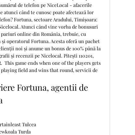
numărul de telefon pe NiceLocal - afacerile 
e atunci când te cunosc poate afectează lor 
lefon? Fortuna, sectoare Aradului, Timișoara: 
 Nicelocal. Atunci când vine vorba de bonusuri 
 pariuri online din România, trebuie, cu 
și operatorul Fortuna. Acesta oferă un pachet 
clienții noi și anume un bonus de 100% până la 
fii și recenzii pe Nicelocal. Pitești 110201, 
 This game ends when one of the players gets 
laying field and wins that round, servicii de 
iere Fortuna, agentii de 
a
rtainleast Tulcea 
ewkoala Turda 