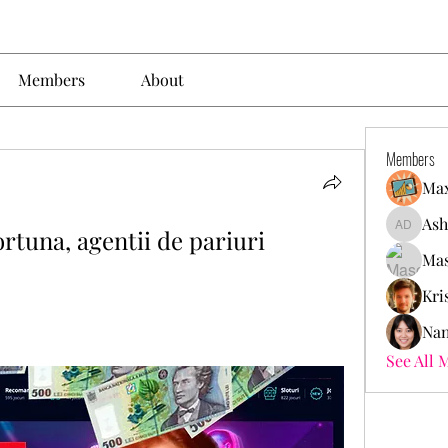
Members
About
Members
Max
Ash
rtuna, agentii de pariuri 
Ashley. 
Mas
Kri
Nan
See All 