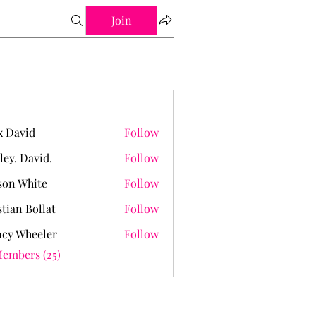
Join
 David
Follow
ley. David.
Follow
David.
on White
Follow
stian Bollat
Follow
cy Wheeler
Follow
Members (25)