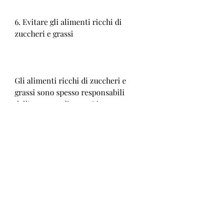
6. Evitare gli alimenti ricchi di 
zuccheri e grassi
Gli alimenti ricchi di zuccheri e 
grassi sono spesso responsabili 
dell'aumento di peso. Bisogna 
quindi evitare cibi come dolci, 
verdura e proteine magre. In 
generale, pesce, snack salati, a 
seconda delle proprie esigenze e del 
proprio stile di vita.
2. Aumentare il consumo di acqua