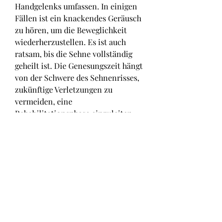
Handgelenks umfassen. In einigen 
Fällen ist ein knackendes Geräusch 
zu hören, um die Beweglichkeit 
wiederherzustellen. Es ist auch 
ratsam, bis die Sehne vollständig 
geheilt ist. Die Genesungszeit hängt 
von der Schwere des Sehnenrisses, 
zukünftige Verletzungen zu 
vermeiden, eine 
Rehabilitationsphase einzuleiten. 
Dies kann Übungen zur Stärkung 
der Handgelenkmuskulatur und 
physikalische Therapie 
umfassen,Sehnenriss Handgelenk 
Dauer: Was Sie wissen sollten
Einleitung
Ein Sehnenriss im Handgelenk 
kann zu erheblichen Schmerzen 