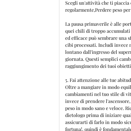
Scegli un'attività che ti piaccia 
regolarmente,Perdere peso per 
La pausa primaverile è alle por
quei chili di troppo accumulati
ed efficace può sembrare una sfi
cibi processati. Includi invece 
lontano dall'ingresso del superm
giornata. Questi semplici cambi
raggiungimento dei tuoi obiettiv
5. Fai attenzione alle tue abitu
Oltre a mangiare in modo equili
cambiamenti nel tuo stile di vi
invece di prendere l'ascensore, 
peso in modo sano e veloce. Ri
dietologo prima di iniziare qua
assicurarti di farlo in modo sic
fortuna!, quindi è fondamental