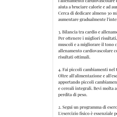
l'allenamento cardiovascolare e 
aiuta a bruciare calorie e ad aum
Cerca di dedicare almeno 30 minu
aumentare gradualmente l'intens
3. Bilancia tra cardio e allenam
Per ottenere i migliori risultati
muscoli e a migliorare il tono c
allenamento cardiovascolare co
risultati ottimali.
4. Fai piccoli cambiamenti nel t
Oltre all'alimentazione e all'ese
apportando piccoli cambiamenti 
e cereali integrali. Bevi molta 
perdita di peso.
2. Segui un programma di eserci
L'esercizio fisico è essenziale 