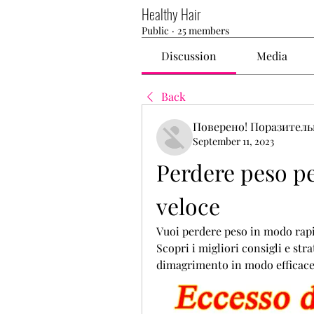
Healthy Hair
Public
·
25 members
Discussion
Media
Back
Поверено! Поразител
September 11, 2023
Perdere peso pe
veloce
Vuoi perdere peso in modo rapid
Scopri i migliori consigli e stra
dimagrimento in modo efficace 