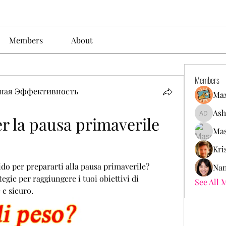
Members
About
Members
ьная Эффективность
Max
Ash
r la pausa primaverile 
Ashley. 
Mas
Kri
o per prepararti alla pausa primaverile? 
Nan
tegie per raggiungere i tuoi obiettivi di 
See All 
e sicuro.