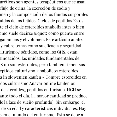
uréticos son agentes terapéuticos que se usan 
lujo de orina, la excreción de sodio y 
umen y la composición de los fluidos corporales 
uidos de los tejidos. Ciclos de peptidos Estos 
e el ciclo de esteroides anabolizantes o bien 
como suele decirse &quot; como puente entre 
anancias y el volumen. Este artículo analiza 
 y cubre temas como su eficacia y seguridad. 
ulturismo? péptidos, como los GHS, están 
inoácidos, las unidades fundamentales de 
S no son esteroides, pero también tienen sus 
eptidos culturismo, anabolicos esteroides 
a in slowenien kaufen - Compre esteroides en 
idos culturismo Anavar online kaufen ou 
 de steroides,, peptidos culturismo. HGH se 
nte todo el día. La mayor cantidad se produce 
e la fase de sueño profundo). Sin embargo, el 
e su edad y características individuales. Hay 
 en el mundo del culturismo. Esto se debe a 