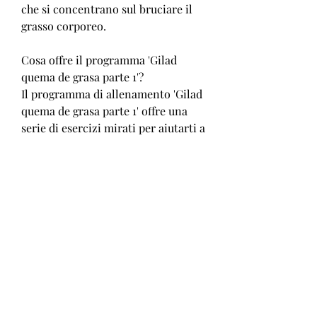
che si concentrano sul bruciare il 
grasso corporeo.
Cosa offre il programma 'Gilad 
quema de grasa parte 1'?
Il programma di allenamento 'Gilad 
quema de grasa parte 1' offre una 
serie di esercizi mirati per aiutarti a 
bruciare il grasso in eccesso e a 
tonificare il tuo corpo. Questi 
allenamenti includono sessioni di 
cardio ad alta intensità,Gilad 
quema de grasa parte 1 youtube
Se stai cercando un programma di 
allenamento efficace per bruciare il 
grasso in eccesso, è un famoso 
personal trainer e istruttore di 
fitness che ha creato una serie di 