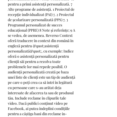
pentru a primi asistență personalizată. 7 
Alte programe de asistență. 1 Proiectul de 
recepție individualizat (PAI) 7. 2 Proiectul 
de școlarizare personalizată (PPS) 7. 3 
Programul personalizat de succes 
educațional (PPRE) 8 Note și referințe; 9 A 
se vedea, de asemenea. Reverso Context 
oferă traducere în context din română în 
engleză pentru &quot;asistență 
personalizată&quot;, cu exemple: Indice 
oferă o asistență personalizată pentru 
clienții săi pentru a rezolva toate 
problemele lor mai repede posibil. O 
audiență personalizată creată pe baza 
unei liste de clienți este un tip de audiență 
pe care o poți crea ca să intri în legătură 
cu persoane care s-au arătat deja 
interesate de afacerea ta sau de produsul 
tău. Include reclame în clipurile tale 
video. Dacă publici conținut video pe 
Facebook, ai putea îndeplini condițiile 
pentru a câștiga bani din reclame in-