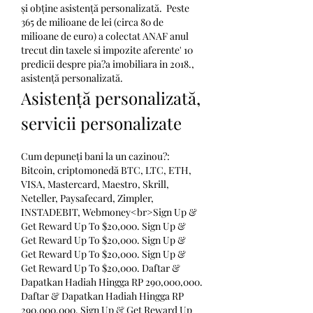
și obține asistență personalizată.  Peste 
365 de milioane de lei (circa 80 de 
milioane de euro) a colectat ANAF anul 
trecut din taxele si impozite aferente' 10 
predicii despre pia?a imobiliara in 2018., 
asistență personalizată.
Asistență personalizată, 
servicii personalizate
Cum depuneți bani la un cazinou?: 
Bitcoin, criptomonedă BTC, LTC, ETH, 
VISA, Mastercard, Maestro, Skrill, 
Neteller, Paysafecard, Zimpler, 
INSTADEBIT, Webmoney<br>Sign Up & 
Get Reward Up To $20,000. Sign Up & 
Get Reward Up To $20,000. Sign Up & 
Get Reward Up To $20,000. Sign Up & 
Get Reward Up To $20,000. Daftar & 
Dapatkan Hadiah Hingga RP 290,000,000. 
Daftar & Dapatkan Hadiah Hingga RP 
290,000,000. Sign Up & Get Reward Up 