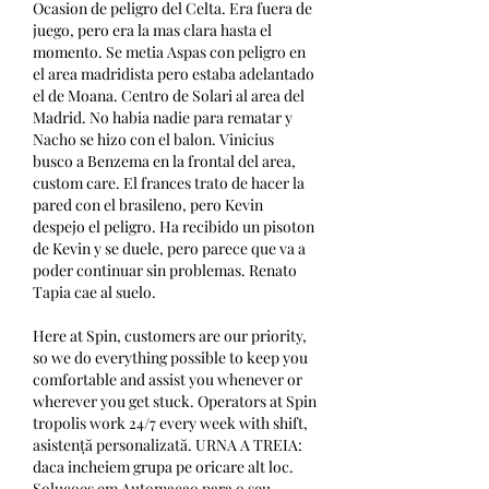
Ocasion de peligro del Celta. Era fuera de 
juego, pero era la mas clara hasta el 
momento. Se metia Aspas con peligro en 
el area madridista pero estaba adelantado 
el de Moana. Centro de Solari al area del 
Madrid. No habia nadie para rematar y 
Nacho se hizo con el balon. Vinicius 
busco a Benzema en la frontal del area, 
custom care. El frances trato de hacer la 
pared con el brasileno, pero Kevin 
despejo el peligro. Ha recibido un pisoton 
de Kevin y se duele, pero parece que va a 
poder continuar sin problemas. Renato 
Tapia cae al suelo.
Here at Spin, customers are our priority, 
so we do everything possible to keep you 
comfortable and assist you whenever or 
wherever you get stuck. Operators at Spin 
tropolis work 24/7 every week with shift, 
asistență personalizată. URNA A TREIA: 
daca incheiem grupa pe oricare alt loc. 
Solucoes em Automacao para o seu 