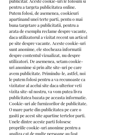
publicitar. Aceste cookie-uri le folosim si 
pentru a targeta publicitatea online. 
Putem folosi, de asemenea, cookieuri 
apartinand unei terte parti, pentu o mai 
buna targetare a publicitatii, pentru a 
arata de exemplu reclame despre vacante, 
daca utilizatorul a vizitat recent un articol 
pe site despre vacante. Aceste cookie-uri 
sunt anonime, ele stocheaza informatii 
despre contentul vizualizat, nu despre 
utilizatori. De asemenea, setam cookie-
uri anonime si prin alte site-uri pe care 
avem publicitate. Primindu-le, astfel, noi 
le putem folosi pentru a va recunoaste ca 
vizitator al acelui site daca ulterior veti 
vizita site-ul nostru, va vom putea livra 
publicitatea bazata pe aceasta informatie. 
Cookie-uri ale furnizorilor de publicitate. 
O mare parte din publicitatea pe care o 
gasiti pe acest site apartine tertelor parti. 
Unele dintre aceste parti folosesc 
propriile cookie-uri anonime pentru a 
analiza cat de multe persoane au fost 