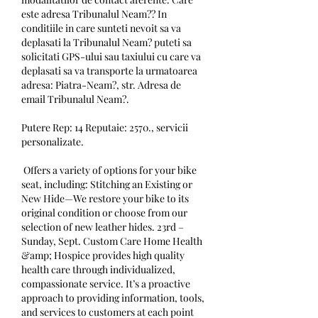
este adresa Tribunalul Neam?? In 
conditiile in care sunteti nevoit sa va 
deplasati la Tribunalul Neam? puteti sa 
solicitati GPS-ului sau taxiului cu care va 
deplasati sa va transporte la urmatoarea 
adresa: Piatra-Neam?, str. Adresa de 
email Tribunalul Neam?.
Putere Rep: 14 Reputaie: 2570., servicii 
personalizate.
 Offers a variety of options for your bike 
seat, including: Stitching an Existing or 
New Hide—We restore your bike to its 
original condition or choose from our 
selection of new leather hides. 23rd – 
Sunday, Sept. Custom Care Home Health 
&amp; Hospice provides high quality 
health care through individualized, 
compassionate service. It’s a proactive 
approach to providing information, tools, 
and services to customers at each point 