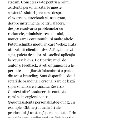
stream. Conectează-te pentru a primi 
asistență personalizată. Primește 
asistență, sfaturi și resurse despre 
vânzarea pe Facebook și Instagram, 
despre instrumente pentru afaceri, 
despre rezolvarea problemelor cu 
reclamele, administrarea contului, 
monetizarea conținutului și multe altele. 
Puteți schimba modul în care Webex arată 
utilizatorii clienților dvs. Adăugându-vă 
sigla, paleta de culori și asociind aplicația 
la resursele dvs. De tipărire mici, de 
ajutor și feedback. Aveți opțiunea de a le 
permite clienților să înlocuiască o parte 
din acest branding. Sunt disponibile două 
setări de branding: Personalizare de bază 
și personalizare avansată. Reverso 
Context oferă traducere în context din 
română în engleză pentru 
&quot;asistență personalizate&quot;, cu 
exemple: Obţineţi actualizări ale 
produsului şi asistenţă personalizate. Prin 
valorificarea inteligenței artificiale (AI) și 