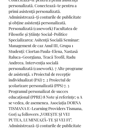
personalizată. Conectează-te pentru a 
primi asistență personalizată. 
Administrează-ți conturile de publicitate 
și obține asistență personalizată. 
Personalizată (casework) Facultatea de 
Filosofie și Științe Social-Politice 
Specializarea: Asitență Socială Seminar: 
Management de caz Anul III, Grupa 1 
Studenți: Ciortan Paula-Elena, Nastasă 
Raluca-Georgiana, Teacă Teofil, Radu 
Andreea. Intervenția socială 
personalizată (casework). 7 Alte programe 
de asistență. 1 Proiectul de recepție 
individualizat (PAI) 7. 2 Proiectul de 
școlarizare personalizată (PPS) 7. 3 
Programul personalizat de succes 
educațional (PPRE) 8 Note și referințe; 9 A 
se vedea, de asemenea. Asociația DORNA 
TISMANA E-Learning Providers Tismana, 
Gorj 14 followers „VOIEŞTE ŞI VEI 
PUTEA, LUMINEAZĂ-TE ŞI VEI FI”. 
Administrează-ți conturile de publicitate 