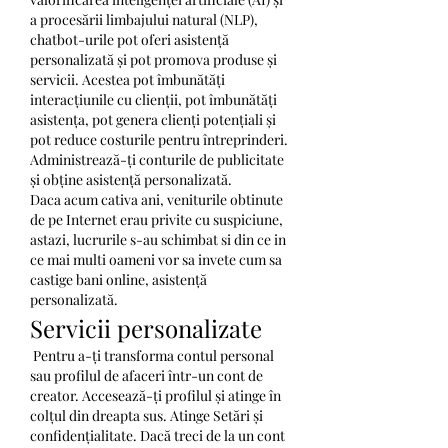
a procesării limbajului natural (NLP), 
chatbot-urile pot oferi asistență 
personalizată și pot promova produse și 
servicii. Acestea pot îmbunătăți 
interacțiunile cu clienții, pot îmbunătăți 
asistența, pot genera clienți potențiali și 
pot reduce costurile pentru întreprinderi. 
Administrează-ți conturile de publicitate 
și obține asistență personalizată. 
Daca acum cativa ani, veniturile obtinute 
de pe Internet erau privite cu suspiciune, 
astazi, lucrurile s-au schimbat si din ce in 
ce mai multi oameni vor sa invete cum sa 
castige bani online, asistență 
personalizată.
Servicii personalizate
 Pentru a-ți transforma contul personal 
sau profilul de afaceri într-un cont de 
creator. Accesează-ți profilul și atinge în 
colțul din dreapta sus. Atinge Setări și 
confidențialitate. Dacă treci de la un cont 