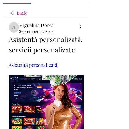
Back
Miguelina Dorval
Miguelina Dorval
September 25, 2023
Asistență personalizată, 
servicii personalizate
Asistență personalizată