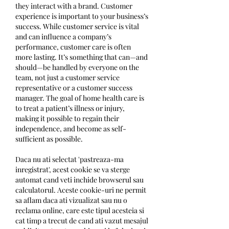
they interact with a brand. Customer 
experience is important to your business’s 
success. While customer service is vital 
and can influence a company’s 
performance, customer care is often 
more lasting. It’s something that can—and 
should—be handled by everyone on the 
team, not just a customer service 
representative or a customer success 
manager. The goal of home health care is 
to treat a patient’s illness or injury, 
making it possible to regain their 
independence, and become as self-
sufficient as possible. 
Daca nu ati selectat 'pastreaza-ma 
inregistrat', acest cookie se va sterge 
automat cand veti inchide browserul sau 
calculatorul. Aceste cookie-uri ne permit 
sa aflam daca ati vizualizat sau nu o 
reclama online, care este tipul acesteia si 
cat timp a trecut de cand ati vazut mesajul 