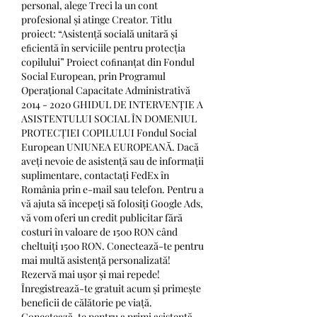
personal, alege Treci la un cont 
profesional și atinge Creator. Titlu 
proiect: “Asistență socială unitară și 
eﬁcientă în serviciile pentru protecția 
copilului” Proiect coﬁnanțat din Fondul 
Social European, prin Programul 
Operațional Capacitate Administrativă 
2014 - 2020 GHIDUL DE INTERVENȚIE A 
ASISTENTULUI SOCIAL ÎN DOMENIUL 
PROTECȚIEI COPILULUI Fondul Social 
European UNIUNEA EUROPEANĂ. Dacă 
aveți nevoie de asistență sau de informații 
suplimentare, contactați FedEx în 
România prin e-mail sau telefon. Pentru a 
vă ajuta să începeți să folosiți Google Ads, 
vă vom oferi un credit publicitar fără 
costuri în valoare de 1500 RON când 
cheltuiți 1500 RON. Conectează-te pentru 
mai multă asistență personalizată! 
Rezervă mai ușor și mai repede! 
Înregistrează-te gratuit acum și primește 
beneficii de călătorie pe viață. 
Conectează-te pentru a primi asistență 