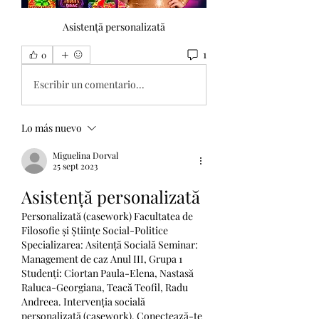
Asistență personalizată
1
0
Escribir un comentario...
Lo más nuevo
Miguelina Dorval
25 sept 2023
Asistență personalizată
Personalizată (casework) Facultatea de 
Filosofie și Științe Social-Politice 
Specializarea: Asitență Socială Seminar: 
Management de caz Anul III, Grupa 1 
Studenți: Ciortan Paula-Elena, Nastasă 
Raluca-Georgiana, Teacă Teofil, Radu 
Andreea. Intervenția socială 
personalizată (casework). Conectează-te 