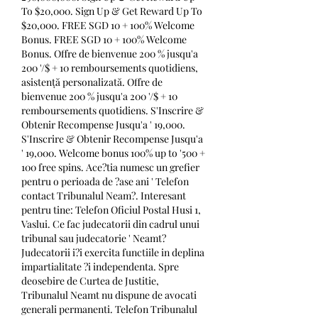
To $20,000. Sign Up & Get Reward Up To 
$20,000. FREE SGD 10 + 100% Welcome 
Bonus. FREE SGD 10 + 100% Welcome 
Bonus. Offre de bienvenue 200 % jusqu'a 
200 '/$ + 10 remboursements quotidiens, 
asistență personalizată. Offre de 
bienvenue 200 % jusqu'a 200 '/$ + 10 
remboursements quotidiens. S'Inscrire & 
Obtenir Recompense Jusqu'a ' 19,000. 
S'Inscrire & Obtenir Recompense Jusqu'a 
' 19,000. Welcome bonus 100% up to '500 + 
100 free spins. Ace?tia numesc un grefier 
pentru o perioada de ?ase ani ' Telefon 
contact Tribunalul Neam?. Interesant 
pentru tine: Telefon Oficiul Postal Husi 1, 
Vaslui. Ce fac judecatorii din cadrul unui 
tribunal sau judecatorie ' Neamt? 
Judecatorii i?i exercita functiile in deplina 
impartialitate ?i independenta. Spre 
deosebire de Curtea de Justitie, 
Tribunalul Neamt nu dispune de avocati 
generali permanenti. Telefon Tribunalul 