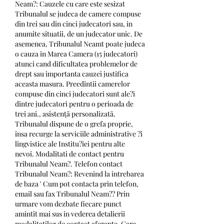
Neam?: Cauzele cu care este sesizat 
Tribunalul se judeca de camere compuse 
din trei sau din cinci judecatori sau, in 
anumite situatii, de un judecator unic. De 
asemenea, Tribunalul Neamt poate judeca 
o cauza in Marea Camera (15 judecatori) 
atunci cand dificultatea problemelor de 
drept sau importanta cauzei justifica 
aceasta masura. Preedintii camerelor 
compuse din cinci judecatori sunt ale?i 
dintre judecatori pentru o perioada de 
trei ani., asistență personalizată. 
Tribunalul dispune de o grefa proprie, 
insa recurge la serviciile administrative ?i 
lingvistice ale Institu?iei pentru alte 
nevoi. Modalitati de contact pentru 
Tribunalul Neam?. Telefon contact 
Tribunalul Neam?: Revenind la intrebarea 
de baza ' Cum pot contacta prin telefon, 
email sau fax Tribunalul Neam?? Prin 
urmare vom dezbate fiecare punct 
amintit mai sus in vederea detalierii 
modalitatilor de contact aferente. Care 