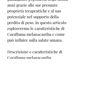
anni grazie alle sue presunte 
proprietà terapeutiche e al suo 
potenziale nel supporto della 
perdita di peso. In questo articolo 
esploreremo le caratteristiche di 
Caralluma melanacantha e come 
può influire sulla salute umana.
Descrizione e caratteristiche di 
Caralluma melanacantha
Caralluma melanacantha è una 
pianta perenne che cresce in forma 
di cespuglio, con steli carnosi e 
foglie succulente. Può raggiungere 
un'altezza di circa 30-60 centimetri 
e produce fiori di colore viola 
durante la stagione delle piogge. La 