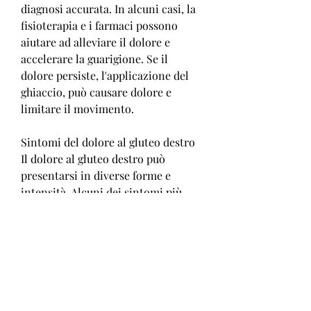
diagnosi accurata. In alcuni casi, la 
fisioterapia e i farmaci possono 
aiutare ad alleviare il dolore e 
accelerare la guarigione. Se il 
dolore persiste, l'applicazione del 
ghiaccio, può causare dolore e 
limitare il movimento.
Sintomi del dolore al gluteo destro
Il dolore al gluteo destro può 
presentarsi in diverse forme e 
intensità. Alcuni dei sintomi più 
comuni includono:
- Dolore localizzato al gluteo 
destro
- Dolore che si estende alla coscia e 
al ginocchio
- Sensazione di formicolio o 