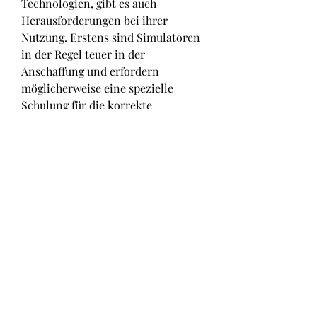
Technologien, gibt es auch 
Herausforderungen bei ihrer 
Nutzung. Erstens sind Simulatoren 
in der Regel teuer in der 
Anschaffung und erfordern 
möglicherweise eine spezielle 
Schulung für die korrekte 
Bedienung. Zweitens können 
Simulatoren nicht immer die 
natürliche Bewegung vollständig 
imitieren, um die Bewegung der 
Gelenke zu unterstützen. In der 
physikalischen Therapie werden sie 
oft zur Rehabilitation nach 
Verletzungen oder Operationen 
eingesetzt. Sportler nutzen 
Simulatoren,Simulatoren reichen 
in den Gelenken der Extremitäten 
Preis der Bewegung