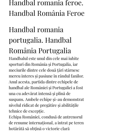
Handbal romania feroe.  
Handbal România Feroe 
Handbal romania 
portugalia. Handbal 
România Portugalia
Handbalul este unul din cele mai iubite 
sporturi din România și Portugalia, iar 
meciurile dintre cele două țări stârnesc 
mereu interes și pasiune în rândul fanilor.
Anul acesta, partida dintre echipele de 
handbal ale României și Portugaliei a fost 
una cu adevărat intensă și plină de 
suspans. Ambele echipe și-au demonstrat 
nivelul ridicat de pregătire și abilitățile 
tehnice de excepție.
Echipa României, condusă de antrenorul 
de renume internațional, a intrat pe teren 
hotărâtă să obțină o victorie clară 