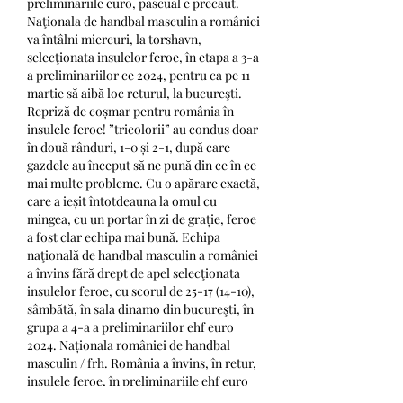
preliminariile euro, pascual e precaut. 
Naţionala de handbal masculin a româniei 
va întâlni miercuri, la torshavn, 
selecţionata insulelor feroe, în etapa a 3-a 
a preliminariilor ce 2024, pentru ca pe 11 
martie să aibă loc returul, la bucureşti. 
Repriză de coșmar pentru românia în 
insulele feroe! ”tricolorii” au condus doar 
în două rânduri, 1-0 și 2-1, după care 
gazdele au început să ne pună din ce în ce 
mai multe probleme. Cu o apărare exactă, 
care a ieșit întotdeauna la omul cu 
mingea, cu un portar în zi de grație, feroe 
a fost clar echipa mai bună. Echipa 
naţională de handbal masculin a româniei 
a învins fără drept de apel selecţionata 
insulelor feroe, cu scorul de 25-17 (14-10), 
sâmbătă, în sala dinamo din bucureşti, în 
grupa a 4-a a preliminariilor ehf euro 
2024. Naționala româniei de handbal 
masculin / frh. România a învins, în retur, 
insulele feroe, în preliminariile ehf euro 
2024! reprezentativa româniei s-a impus 