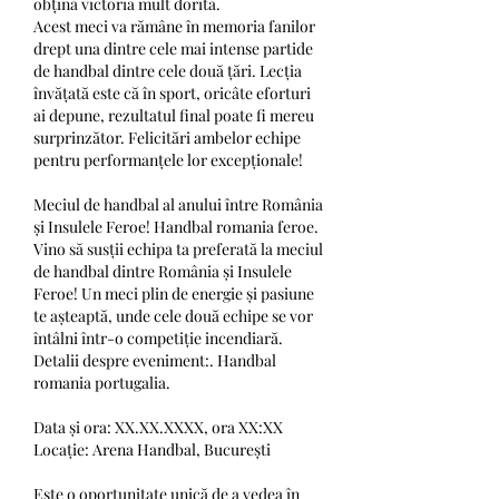
obțină victoria mult dorită.
Acest meci va rămâne în memoria fanilor 
drept una dintre cele mai intense partide 
de handbal dintre cele două țări. Lecția 
învățată este că în sport, oricâte eforturi 
ai depune, rezultatul final poate fi mereu 
surprinzător. Felicitări ambelor echipe 
pentru performanțele lor excepționale!
Meciul de handbal al anului între România 
și Insulele Feroe! Handbal romania feroe.
Vino să susții echipa ta preferată la meciul 
de handbal dintre România și Insulele 
Feroe! Un meci plin de energie și pasiune 
te așteaptă, unde cele două echipe se vor 
întâlni într-o competiție incendiară.
Detalii despre eveniment:. Handbal 
romania portugalia.
Data și ora: XX.XX.XXXX, ora XX:XX
Locație: Arena Handbal, București
Este o oportunitate unică de a vedea în 