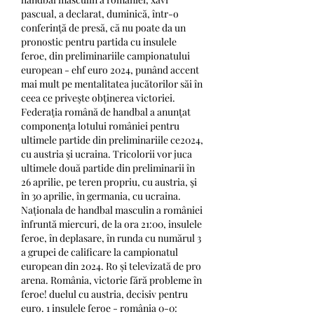
pascual, a declarat, duminică, într-o 
conferinţă de presă, că nu poate da un 
pronostic pentru partida cu insulele 
feroe, din preliminariile campionatului 
european - ehf euro 2024, punând accent 
mai mult pe mentalitatea jucătorilor săi în 
ceea ce priveşte obţinerea victoriei. 
Federaţia română de handbal a anunţat 
componenţa lotului româniei pentru 
ultimele partide din preliminariile ce2024, 
cu austria şi ucraina. Tricolorii vor juca 
ultimele două partide din preliminarii în 
26 aprilie, pe teren propriu, cu austria, şi 
în 30 aprilie, în germania, cu ucraina. 
Naționala de handbal masculin a româniei 
înfruntă miercuri, de la ora 21:00, insulele 
feroe, în deplasare, în runda cu numărul 3 
a grupei de calificare la campionatul 
european din 2024. Ro și televizată de pro 
arena. România, victorie fără probleme în 
feroe! duelul cu austria, decisiv pentru 
euro. 1 insulele feroe - românia 0-0: 