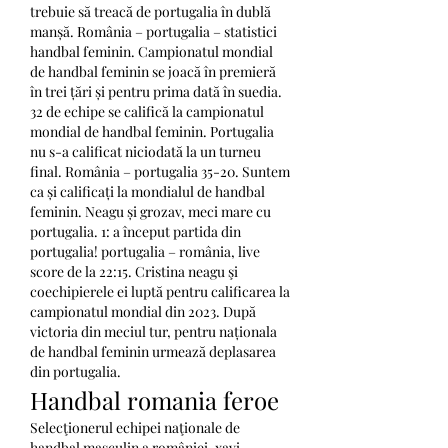
trebuie să treacă de portugalia în dublă 
manșă. România – portugalia – statistici 
handbal feminin. Campionatul mondial 
de handbal feminin se joacă în premieră 
în trei țări și pentru prima dată în suedia. 
32 de echipe se califică la campionatul 
mondial de handbal feminin. Portugalia 
nu s-a calificat niciodată la un turneu 
final. România – portugalia 35-20. Suntem 
ca și calificați la mondialul de handbal 
feminin. Neagu și grozav, meci mare cu 
portugalia. 1: a început partida din 
portugalia! portugalia – românia, live 
score de la 22:15. Cristina neagu şi 
coechipierele ei luptă pentru calificarea la 
campionatul mondial din 2023. După 
victoria din meciul tur, pentru naționala 
de handbal feminin urmează deplasarea 
din portugalia. 
Handbal romania feroe
Selecţionerul echipei naţionale de 
handbal masculin a româniei, xavi 