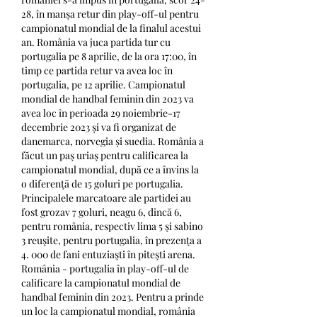
28, în manșa retur din play-off-ul pentru 
campionatul mondial de la finalul acestui 
an. România va juca partida tur cu 
portugalia pe 8 aprilie, de la ora 17:00, în 
timp ce partida retur va avea loc în 
portugalia, pe 12 aprilie. Campionatul 
mondial de handbal feminin din 2023 va 
avea loc în perioada 29 noiembrie-17 
decembrie 2023 și va fi organizat de 
danemarca, norvegia și suedia. România a 
făcut un paş uriaş pentru calificarea la 
campionatul mondial, după ce a învins la 
o diferenţă de 15 goluri pe portugalia. 
Principalele marcatoare ale partidei au 
fost grozav 7 goluri, neagu 6, dincă 6, 
pentru românia, respectiv lima 5 şi sabino 
3 reuşite, pentru portugalia, în prezenţa a 
4. 000 de fani entuziaşti în piteşti arena. 
România - portugalia în play-off-ul de 
calificare la campionatul mondial de 
handbal feminin din 2023. Pentru a prinde 
un loc la campionatul mondial, românia 