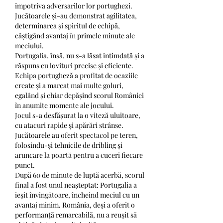
împotriva adversarilor lor portughezi. 
Jucătoarele și-au demonstrat agilitatea, 
determinarea și spiritul de echipă, 
câștigând avantaj în primele minute ale 
meciului.
Portugalia, însă, nu s-a lăsat intimdată și a 
răspuns cu lovituri precise și eficiente. 
Echipa portugheză a profitat de ocaziile 
create și a marcat mai multe goluri, 
egalând și chiar depășind scorul României 
în anumite momente ale jocului.
Jocul s-a desfășurat la o viteză uluitoare, 
cu atacuri rapide și apărări strânse. 
Jucătoarele au oferit spectacol pe teren, 
folosindu-și tehnicile de dribling și 
aruncare la poartă pentru a cuceri fiecare 
punct.
După 60 de minute de luptă acerbă, scorul 
final a fost unul neașteptat: Portugalia a 
ieșit învingătoare, încheind meciul cu un 
avantaj minim. România, deși a oferit o 
performanță remarcabilă, nu a reușit să 