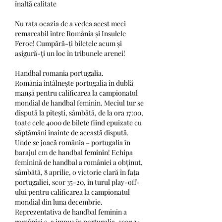
înaltă calitate
Nu rata ocazia de a vedea acest meci 
remarcabil între România și Insulele 
Feroe! Cumpără-ți biletele acum și 
asigură-ți un loc în tribunele arenei!
Handbal romania portugalia.
România întâlnește portugalia în dublă 
manșă pentru calificarea la campionatul 
mondial de handbal feminin. Meciul tur se 
dispută la pitești, sâmbătă, de la ora 17:00, 
toate cele 4000 de bilete fiind epuizate cu 
săptămâni înainte de această dispută. 
Unde se joacă românia – portugalia în 
barajul cm de handbal feminin! Echipa 
feminină de handbal a româniei a obținut, 
sâmbătă, 8 aprilie, o victorie clară în fața 
portugaliei, scor 35-20, în turul play-off-
ului pentru calificarea la campionatul 
mondial din luna decembrie. 
Reprezentativa de handbal feminin a 
româniei s-a impus în portugalia, scor 24-