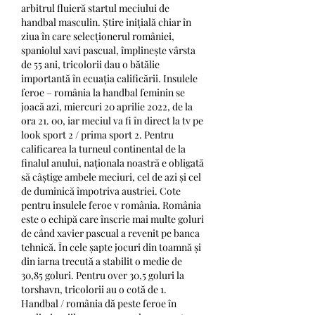
arbitrul fluieră startul meciului de 
handbal masculin. Știre inițială chiar în 
ziua în care selecționerul româniei, 
spaniolul xavi pascual, împlinește vârsta 
de 55 ani, tricolorii dau o bătălie 
importantă în ecuația calificării. Insulele 
feroe – românia la handbal feminin se 
joacă azi, miercuri 20 aprilie 2022, de la 
ora 21. 00, iar meciul va fi în direct la tv pe 
look sport 2 / prima sport 2. Pentru 
calificarea la turneul continental de la 
finalul anului, naționala noastră e obligată 
să câștige ambele meciuri, cel de azi și cel 
de duminică împotriva austriei. Cote 
pentru insulele feroe v românia. România 
este o echipă care înscrie mai multe goluri 
de când xavier pascual a revenit pe banca 
tehnică. În cele șapte jocuri din toamnă și 
din iarna trecută a stabilit o medie de 
30,85 goluri. Pentru over 30,5 goluri la 
torshavn, tricolorii au o cotă de 1. 
Handbal / românia dă peste feroe în 