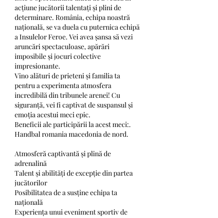
acțiune jucătorii talentați și plini de 
determinare. România, echipa noastră 
națională, se va duela cu puternica echipă 
a Insulelor Feroe. Vei avea șansa să vezi 
aruncări spectaculoase, apărări 
imposibile și jocuri colective 
impresionante.
Vino alături de prieteni și familia ta 
pentru a experimenta atmosfera 
incredibilă din tribunele arenei! Cu 
siguranță, vei fi captivat de suspansul și 
emoția acestui meci epic.
Beneficii ale participării la acest meci:. 
Handbal romania macedonia de nord.
Atmosferă captivantă și plină de 
adrenalină
Talent și abilități de excepție din partea 
jucătorilor
Posibilitatea de a susține echipa ta 
națională
Experiența unui eveniment sportiv de 