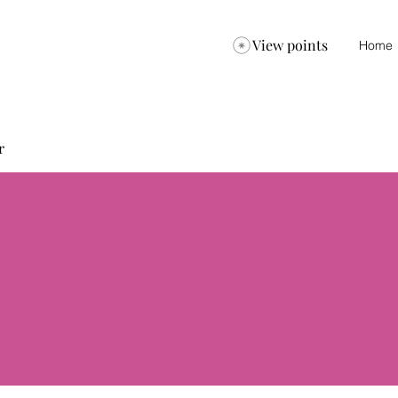
View points
Home
r