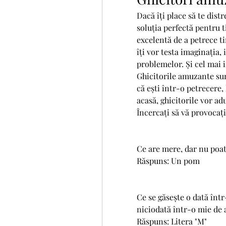
Dacă îți place să te distr
soluția perfectă pentru 
excelentă de a petrece ti
îți vor testa imaginația, 
problemelor. Și cel mai i
Ghicitorile amuzante sunt
că ești într-o petrecere, 
acasă, ghicitorile vor a
Încercați să vă provocați
Ce are mere, dar nu poa
Răspuns: Un pom
Ce se găsește o dată înt
niciodată într-o mie de 
Răspuns: Litera "M"