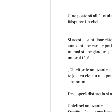
Cine poate să aibă totul 
Răspuns: Un chel
Și acestea sunt doar cât
amuzante pe care le poți 
nu mai sta pe gânduri și 
umorul tău!
„Ghicitorile amuzante su
te joci cu ele, nu mai poț
– Anonim
Descoperă distracția și
Ghicitori amuzante.
Sperăm că v-au pus imagin