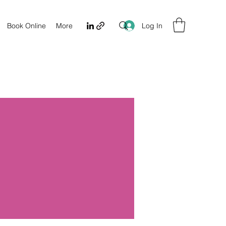
Log In
Book Online
More