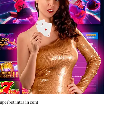
uperbet intra in cont