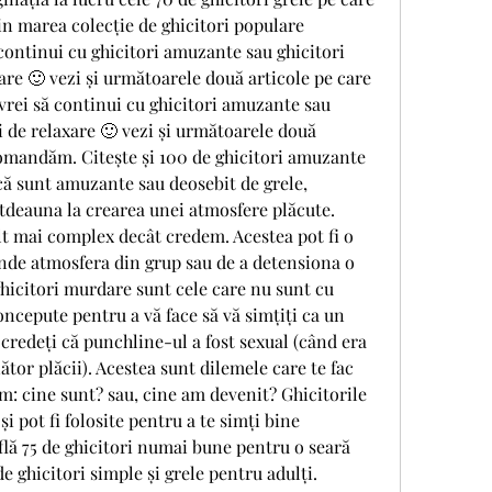
in marea colecție de ghicitori populare 
continui cu ghicitori amuzante sau ghicitori 
re 🙂 vezi și următoarele două articole pe care 
rei să continui cu ghicitori amuzante sau 
 de relaxare 🙂 vezi și următoarele două 
ecomandăm. Citește și 100 de ghicitori amuzante 
că sunt amuzante sau deosebit de grele, 
otdeauna la crearea unei atmosfere plăcute. 
lt mai complex decât credem. Acestea pot fi o 
inde atmosfera din grup sau de a detensiona o 
hicitori murdare sunt cele care nu sunt cu 
ncepute pentru a vă face să vă simțiți ca un 
 credeți că punchline-ul a fost sexual (când era 
or plăcii). Acestea sunt dilemele care te fac 
m: cine sunt? sau, cine am devenit? Ghicitorile 
i pot fi folosite pentru a te simți bine 
flă 75 de ghicitori numai bune pentru o seară 
e ghicitori simple și grele pentru adulți. 