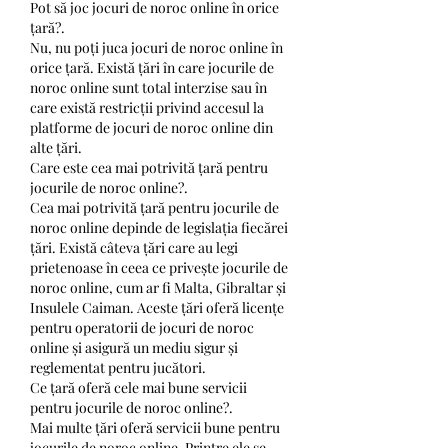
Pot să joc jocuri de noroc online în orice 
țară?.
Nu, nu poți juca jocuri de noroc online în 
orice țară. Există țări în care jocurile de 
noroc online sunt total interzise sau în 
care există restricții privind accesul la 
platforme de jocuri de noroc online din 
alte țări.
Care este cea mai potrivită țară pentru 
jocurile de noroc online?.
Cea mai potrivită țară pentru jocurile de 
noroc online depinde de legislația fiecărei 
țări. Există câteva țări care au legi 
prietenoase în ceea ce privește jocurile de 
noroc online, cum ar fi Malta, Gibraltar și 
Insulele Caiman. Aceste țări oferă licențe 
pentru operatorii de jocuri de noroc 
online și asigură un mediu sigur și 
reglementat pentru jucători.
Ce țară oferă cele mai bune servicii 
pentru jocurile de noroc online?.
Mai multe țări oferă servicii bune pentru 
jocurile de noroc online. Printre ele se 