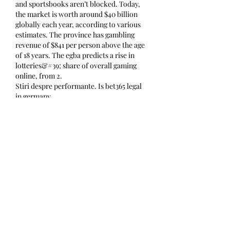
and sportsbooks aren’t blocked. Today, 
the market is worth around $40 billion 
globally each year, according to various 
estimates. The province has gambling 
revenue of $841 per person above the age 
of 18 years. The egba predicts a rise in 
lotteries&#39; share of overall gaming 
online, from 2. 
Stiri despre performante. Is bet365 legal 
in germany.
1. Juventus domina campionatul
Echipa Juventus este una dintre cele mai 
puternice echipe din Serie A. Cu jucatori 
talentati precum Cristiano Ronaldo, 
Paulo Dybala si Gianluigi Buffon, echipa a 
dominat campionatul in ultimii ani. Cu 
tactica bine pusa la punct si performante 
impresionante pe teren, Juventus a 
castigat multiple titluri de campioana si 
este mereu in lupta pentru trofee.
2. Transferuri impresionante
Juventus a realizat transferuri 
impresionante pentru a-si intari echipa si 