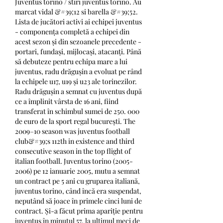
Juventus torino / stiri juventus torino. Au 
marcat vidal &#39;12 si barella &#39;52. 
Lista de jucători activi ai echipei juventus 
- componența completă a echipei din 
acest sezon și din sezoanele precedente - 
portari, fundași, mijlocași, atacanți. Până 
să debuteze pentru echipa mare a lui 
juventus, radu drăgușin a evoluat pe rând 
la echipele u17, u19 și u23 ale torinezilor. 
Radu drăgușin a semnat cu juventus după 
ce a împlinit vârsta de 16 ani, fiind 
transferat în schimbul sumei de 250. 000 
de euro de la sport regal bucurești. The 
2009–10 season was juventus football 
club&#39;s 112th in existence and third 
consecutive season in the top flight of 
italian football. Juventus torino (2005-
2006) pe 12 ianuarie 2005, mutu a semnat 
un contract pe 5 ani cu gruparea italiană, 
juventus torino, când încă era suspendat, 
neputând să joace în primele cinci luni de 
contract. Și-a făcut prima apariție pentru 
juventus în minutul 57, la ultimul meci de 