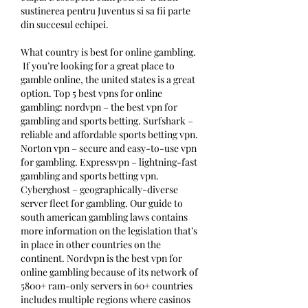
sustinerea pentru Juventus si sa fii parte 
din succesul echipei.
What country is best for online gambling.
 If you’re looking for a great place to 
gamble online, the united states is a great 
option. Top 5 best vpns for online 
gambling: nordvpn – the best vpn for 
gambling and sports betting. Surfshark – 
reliable and affordable sports betting vpn. 
Norton vpn – secure and easy-to-use vpn 
for gambling. Expressvpn – lightning-fast 
gambling and sports betting vpn. 
Cyberghost – geographically-diverse 
server fleet for gambling. Our guide to 
south american gambling laws contains 
more information on the legislation that’s 
in place in other countries on the 
continent. Nordvpn is the best vpn for 
online gambling because of its network of 
5800+ ram-only servers in 60+ countries 
includes multiple regions where casinos 