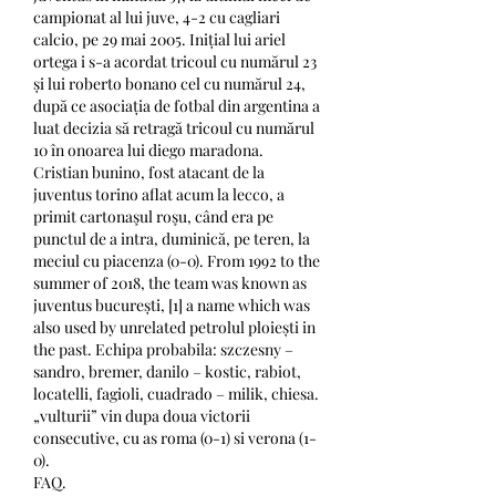
campionat al lui juve, 4-2 cu cagliari 
calcio, pe 29 mai 2005. Inițial lui ariel 
ortega i s-a acordat tricoul cu numărul 23 
și lui roberto bonano cel cu numărul 24, 
după ce asociația de fotbal din argentina a 
luat decizia să retragă tricoul cu numărul 
10 în onoarea lui diego maradona. 
Cristian bunino, fost atacant de la 
juventus torino aflat acum la lecco, a 
primit cartonaşul roşu, când era pe 
punctul de a intra, duminică, pe teren, la 
meciul cu piacenza (0-0). From 1992 to the 
summer of 2018, the team was known as 
juventus bucurești, [1] a name which was 
also used by unrelated petrolul ploiești in 
the past. Echipa probabila: szczesny – 
sandro, bremer, danilo – kostic, rabiot, 
locatelli, fagioli, cuadrado – milik, chiesa. 
„vulturii” vin dupa doua victorii 
consecutive, cu as roma (0-1) si verona (1-
0). 
FAQ.