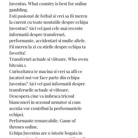
Juventus. What country is best for online 
gambling.
Esti pasionat de fotbal si vrei sa fii mereu 
la curent cu toate noutatile despre echipa 
Juventus? Aici vei gasi cele mai recente 
informatii despre transferuri, 
performante, accidentari si multe altele. 
Fii mereu la zi cu stirile despre echipa ta 
favorita!
Transferuri actuale si viitoare. Who owns 
bitcoin.1.
Curiozitatea te macina si vrei sa afli ce 
jucatori noi vor face parte din echipa 
Juventus? Aici vei gasi informatii despre 
transferurile actuale si viitoare. 
Descopera cine va imbraca tricoul 
bianconeri in sezonul urmator si cum 
acestia vor contribui la performantele 
echipei.
Performante remarcabile. Game of 
thrones online.
Echipa Juventus are o istorie bogata in 