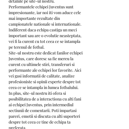
detaliile pe site-ul nostru.
Performantele echipei Juventus sunt 
impresionante, iar noi iti vom aduce cele 
mai importante rezultate din 
campionatele nationale si internationale. 
Indiferent daca echipa castiga un meci 
important sau are o evolutie neasteptata, 
vei fi la curent cu tot ceea ce se intampla 
pe terenul de fotbal.
Site-ul nostru este dedicat fanilor echipei 
Juventus, care doresc sa fie mereu la 
curent cu ultimele stiri, transferuri si 
performante ale echipei lor favorite. Aici 
vei gasi informatii de calitate, analize 
profesioniste si opinii experte despre tot 
ceea ce se intampla in lumea fotbalului.
In plus, site-ul nostru iti ofera si 
posibilitatea de a interactiona cu alti fani 
ai echipei Juventus, prin intermediul 
sectiunii de comentarii. Poti impartasi 
pareri, emotii si discuta cu alti suporteri 
despre tot ceea ce tine de echipa ta 
preferata.