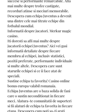
succese si performante remarcabile. Afla 
mai multe despre trofee castigate, 
recorduri atinse si meciuri memorabile. 
Descopera cum echipa Juventus a devenit 
una dintre cele mai titrate echipe din 
fotbalul mondial.
Informatii despre jucatori. Merkur magic 
casino.
Iti doresti sa afli mai multe despre 
jucatorii echipei Juventus? Aici vei gasi 
informatii detaliate despre fiecare 
membru al echipei, inclusiv statistici, 
pozitii preferate, performante individuale 
si multe altele. Descopera care sunt 
starurile echipei si ce ii face atat de 
speciali.
Sustine echipa ta favorita! Casino online 
bonus europa valabil romanaia.
Echipa Juventus are o baza solida de fani 
care o sustin neconditionat in fiecare 
meci. Alatura-te comunitatii de suporteri 
si fii alaturi de echipa ta favorita in fiecare 
etapa. Descopera cum poti sa-ti arati 